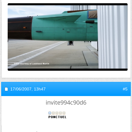
17/06/2007,
13h47
#5
invite994c90d6