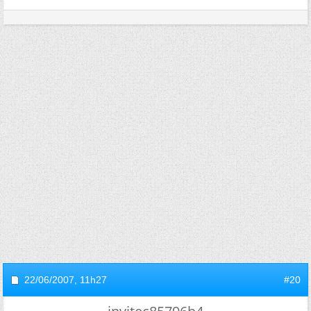
22/06/2007,
11h27
#20