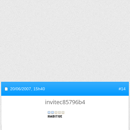
20/06/2007,
15h40
#14
invitec85796b4