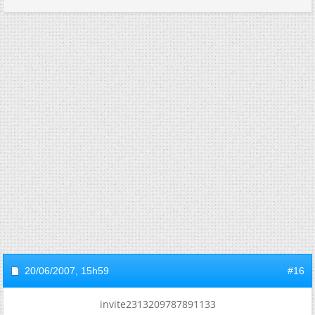
20/06/2007,
15h59
#16
invite2313209787891133