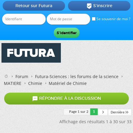
Retour sur Futura
S'inscrire

Se souvenir de moi ?
Forum
Futura-Sciences : les forums de la science
MATIERE
Chimie
Matériel de Chimie

RÉPONDRE À LA DISCUSSION
Page 1 sur 2
1
Dernière
Affichage des résultats 1 à 30 sur 33