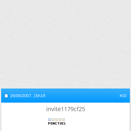
26/06/2007,
15h19
#10
invite1179cf25