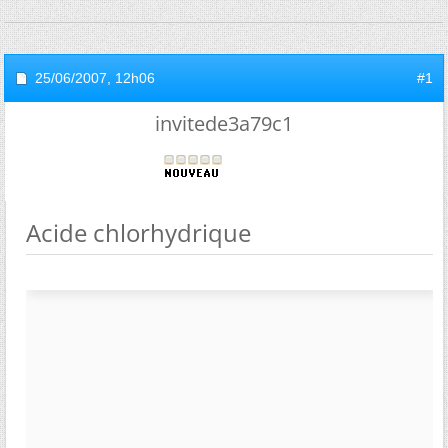
25/06/2007,
12h06
#1
invitede3a79c1
Acide chlorhydrique