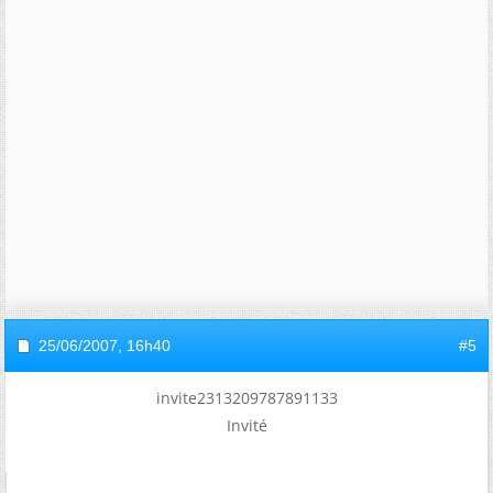
25/06/2007,
16h40
#5
invite2313209787891133
Invité