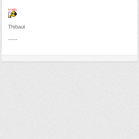
Thibaut
-----