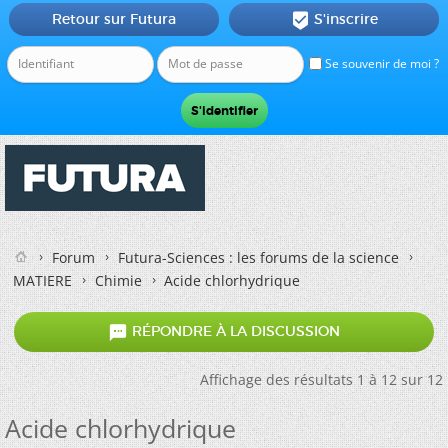
Retour sur Futura
S'inscrire

Se souvenir de moi ?
Forum
Futura-Sciences : les forums de la science
MATIERE
Chimie
Acide chlorhydrique

RÉPONDRE À LA DISCUSSION
Affichage des résultats 1 à 12 sur 12
Acide chlorhydrique