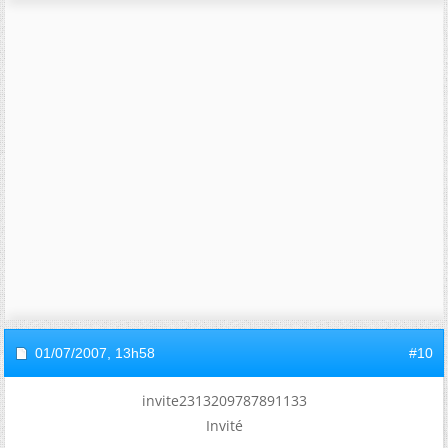
01/07/2007,
13h58
#10
invite2313209787891133
Invité