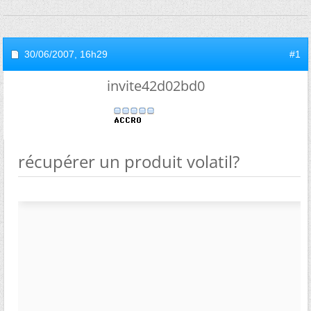
30/06/2007,
16h29
#1
invite42d02bd0
récupérer un produit volatil?