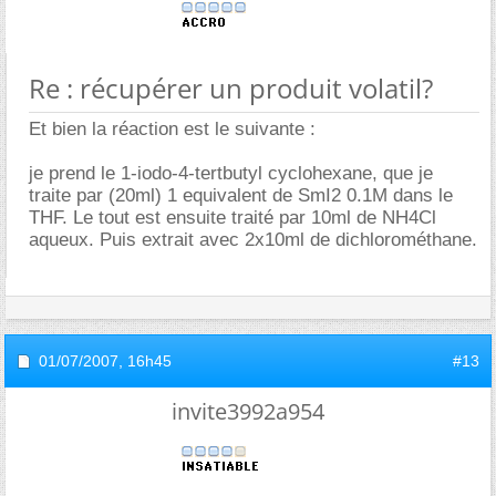
Re : récupérer un produit volatil?
Et bien la réaction est le suivante :
je prend le 1-iodo-4-tertbutyl cyclohexane, que je
traite par (20ml) 1 equivalent de SmI2 0.1M dans le
THF. Le tout est ensuite traité par 10ml de NH4Cl
aqueux. Puis extrait avec 2x10ml de dichlorométhane.
01/07/2007,
16h45
#13
invite3992a954