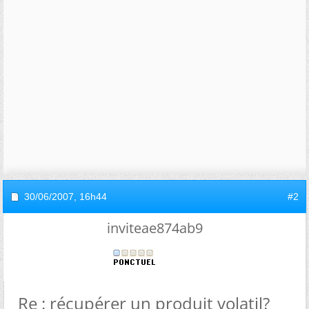
30/06/2007,
16h44
#2
inviteae874ab9
Re : récupérer un produit volatil?