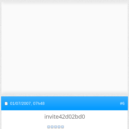
01/07/2007,
07h48
#6
invite42d02bd0