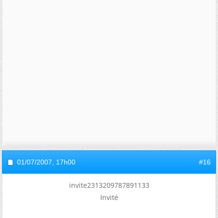
01/07/2007,
17h00
#16
invite2313209787891133
Invité