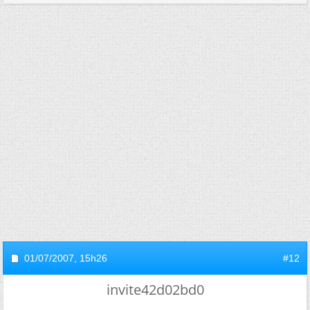
01/07/2007,
15h26
#12
invite42d02bd0