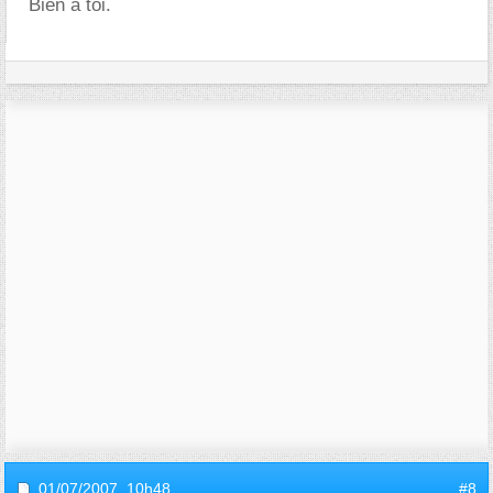
Bien à toi.
01/07/2007,
10h48
#8