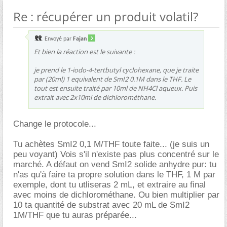
Re : récupérer un produit volatil?
Envoyé par
Fajan
Et bien la réaction est le suivante :
je prend le 1-iodo-4-tertbutyl cyclohexane, que je traite
par (20ml) 1 equivalent de SmI2 0.1M dans le THF. Le
tout est ensuite traité par 10ml de NH4Cl aqueux. Puis
extrait avec 2x10ml de dichlorométhane.
Change le protocole...
Tu achètes SmI2 0,1 M/THF toute faite... (je suis un
peu voyant) Vois s'il n'existe pas plus concentré sur le
marché. A défaut on vend SmI2 solide anhydre pur: tu
n'as qu'à faire ta propre solution dans le THF, 1 M par
exemple, dont tu utliseras 2 mL, et extraire au final
avec moins de dichlorométhane. Ou bien multiplier par
10 ta quantité de substrat avec 20 mL de SmI2
1M/THF que tu auras préparée...