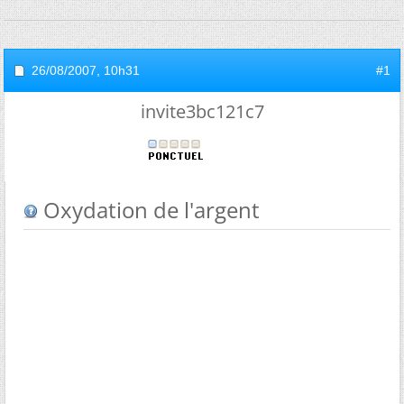
26/08/2007,
10h31
#1
invite3bc121c7
Oxydation de l'argent