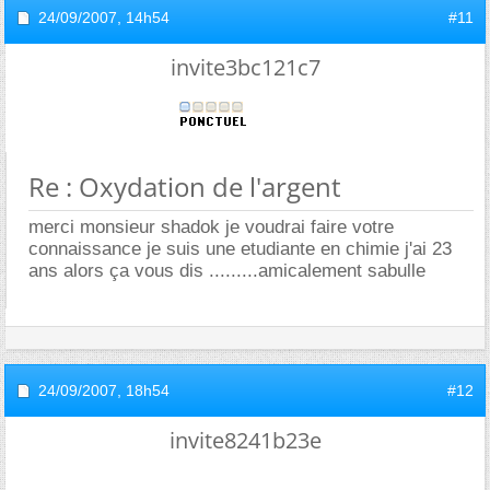
24/09/2007,
14h54
#11
invite3bc121c7
Re : Oxydation de l'argent
merci monsieur shadok je voudrai faire votre
connaissance je suis une etudiante en chimie j'ai 23
ans alors ça vous dis .........amicalement sabulle
24/09/2007,
18h54
#12
invite8241b23e