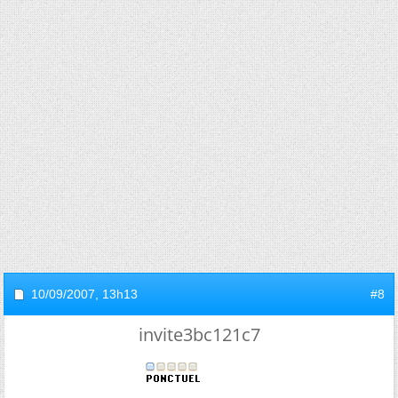
10/09/2007,
13h13
#8
invite3bc121c7