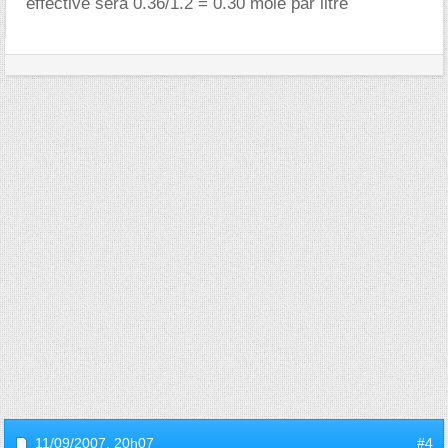
effective sera 0.36/1.2 = 0.30 mole par litre
11/09/2007,
20h07
#4