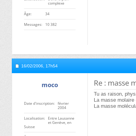
complexe
ge
34
Messages
10 382
16/02/2006,
17h54
Re : masse m
moco
Tu as raison, phys
La masse molaire d
Date d'inscription
février
La masse molécula
2004
Localisation
Entre Lausanne
et Genève, en
Suisse