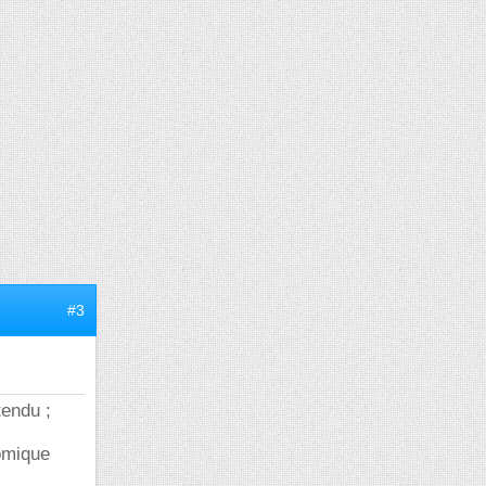
#3
tendu ;
tomique