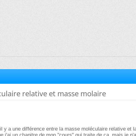
laire relative et masse molaire
'il y a une différence entre la masse moléculaire relative et
 j'ai un chapitre de mon "cours" qui traite de ça, mais je n'