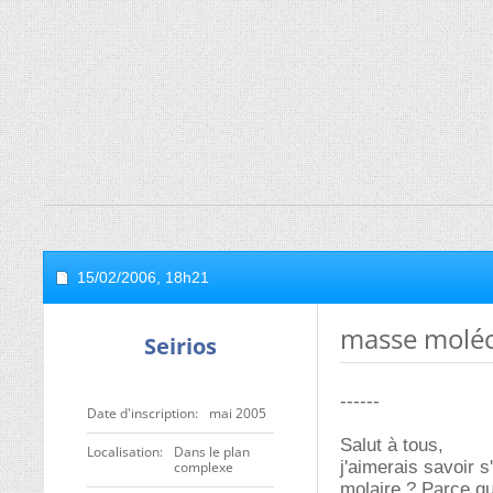
15/02/2006,
18h21
masse molécu
Seirios
------
Date d'inscription
mai 2005
Salut à tous,
Localisation
Dans le plan
j'aimerais savoir s
complexe
molaire ? Parce que