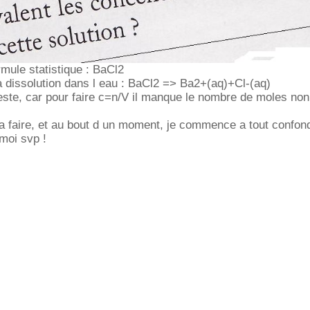
formule statistique : BaCl2
la dissolution dans l eau : BaCl2 => Ba2+(aq)+Cl-(aq)
reste, car pour faire c=n/V il manque le nombre de moles non
 a faire, et au bout d un moment, je commence a tout confon
 moi svp !