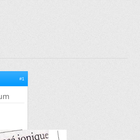
#1
yum