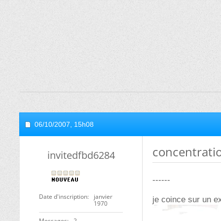
06/10/2007,
15h08
concentrati
invitedfbd6284
------
Date d'inscription
janvier
je coince sur un ex
1970
Messages
2