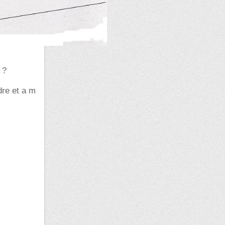
 ?
dre et a m