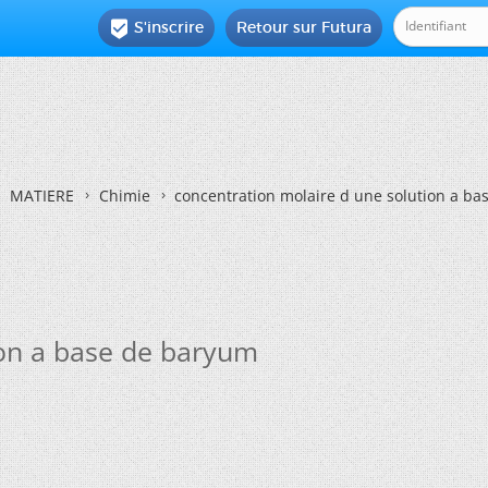
S'inscrire
Retour sur Futura

MATIERE
Chimie
concentration molaire d une solution a b
ion a base de baryum