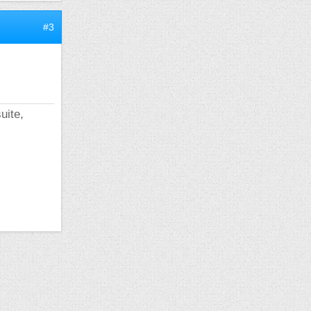
#3
suite,