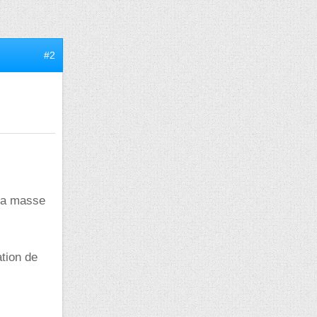
#2
 la masse
ation de