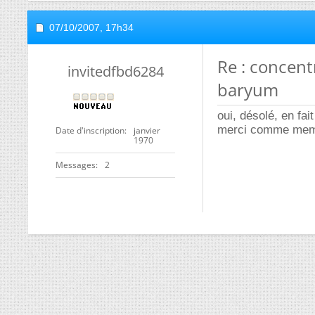
07/10/2007,
17h34
Re : concent
invitedfbd6284
baryum
oui, désolé, en fait
merci comme mem
Date d'inscription
janvier
1970
Messages
2