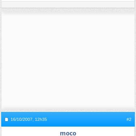
16/10/2007,
12h35
#2
moco