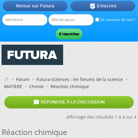
Retour sur Futura
S'inscrire

Se souvenir de moi ?
Forum
Futura-Sciences : les forums de la science
MATIERE
Chimie
Réaction chimique

RÉPONDRE À LA DISCUSSION
Affichage des résultats 1 à 4 sur 4
Réaction chimique