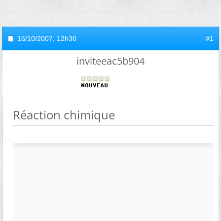
16/10/2007,
12h30
#1
inviteeac5b904
Réaction chimique