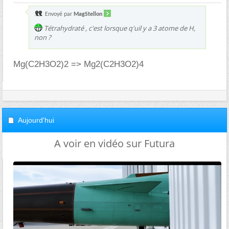
Envoyé par
MagStellon
Tétrahydraté , c'est lorsque q'uil y a 3 atome de H,
non ?
Mg(C2H3O2)2 => Mg2(C2H3O2)4
Aujourd'hui
A voir en vidéo sur Futura