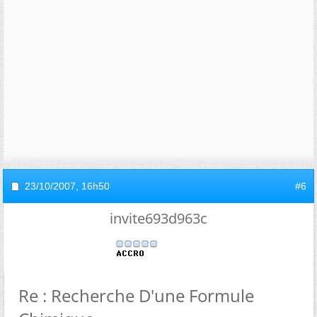
23/10/2007,
16h50
#6
invite693d963c
Re : Recherche D'une Formule