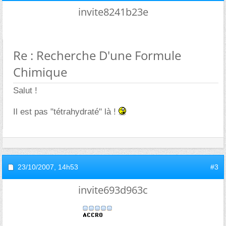
invite8241b23e
Re : Recherche D'une Formule
Chimique
Salut !
Il est pas "tétrahydraté" là !
23/10/2007,
14h53
#3
invite693d963c