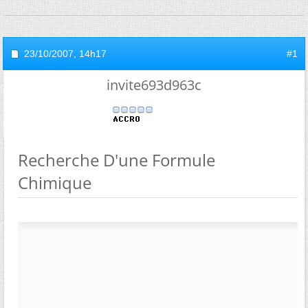
23/10/2007,
14h17
#1
invite693d963c
Recherche D'une Formule
Chimique