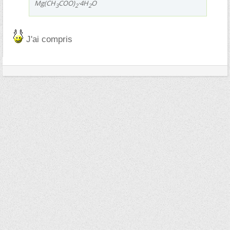
Mg(CH
COO)
·4H
O
3
2
2
J'ai compris