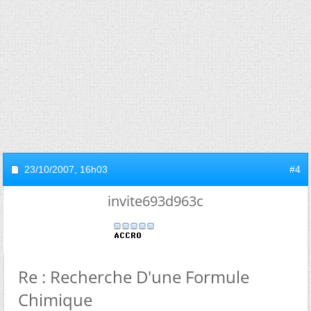
23/10/2007,
16h03
#4
invite693d963c
Re : Recherche D'une Formule
Chimique