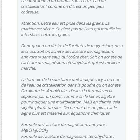
La fabrication d'un produit sans cette "eau de
cristallisation" comme on dit, est un peu plus
coûteuse.
Attention. Cette eau est prise dans les grains. La
matière est sèche. Ce n'est pas de l'eau qui mouille les
interstices entre les grains.
Donc quand on désire de l'acétate de magnésium, on a
le choix. Soit on achète de l'acétate de magnésium
anhydre (= sans eau), qui coûte cher. Soit on achète de
l'acétate de magnésium tétrahydraté, qui est meilleur
marché.
La formule de la substance doit indiqué s'il y a ou non
de l'eau de cristallisation dans la poudre qu'on achète.
On ajoute les 4 molécules d'eau à la formule en la
séparant par un point, comme on le fait en algèbre
pour indiquer une multiplication. Mais en chimie, cela
signifie plutôt un plus. On ne met pas un plus, car le
signe plus est tréservé aux équations chimiques
Formule de l 'acétate de magnésium anhydre :
Mg(CH
COO)
3
2
Formule de l'acétate de magnésium tétrahydraté :