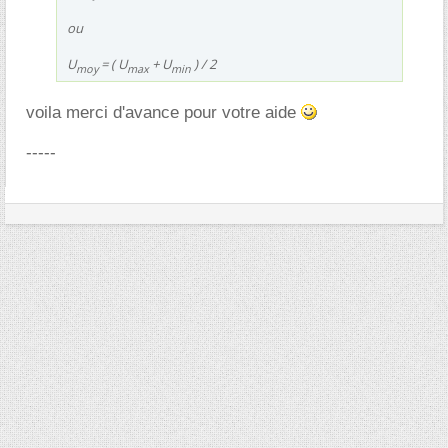
ou
U
= ( U
+ U
) / 2
moy
max
min
voila merci d'avance pour votre aide
-----