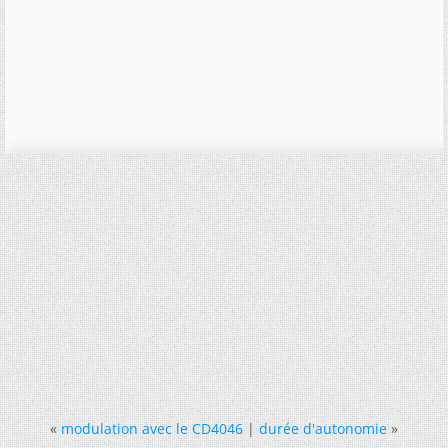
«
modulation avec le CD4046
|
durée d'autonomie
»