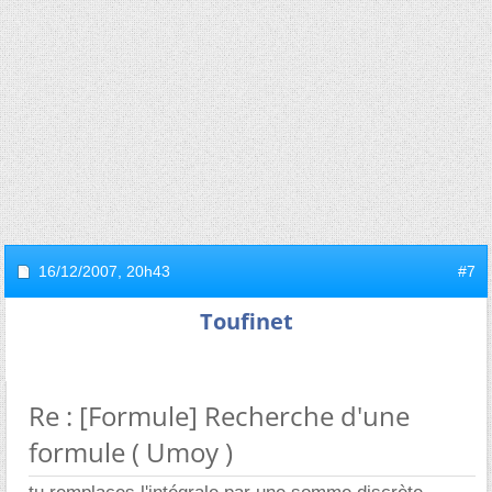
16/12/2007,
20h43
#7
Toufinet
Re : [Formule] Recherche d'une
formule ( Umoy )