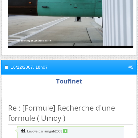
16/12/2007,
18h07
#5
Toufinet
Re : [Formule] Recherche d'une
formule ( Umoy )
Envoyé par
amgab2003