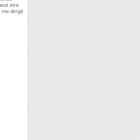
peut etre
 me dirigé