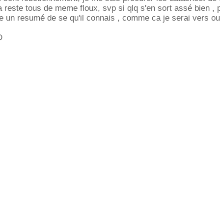
 reste tous de meme floux, svp si qlq s'en sort assé bien , 
ire un resumé de se qu'il connais , comme ca je serai vers ou
D