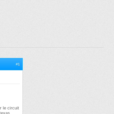
#1
le circuit
 texas