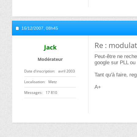
16/12/2007,
08h45
Re : modula
Jack
Peut-être ne reche
Modérateur
google sur PLL ou
Date d'inscription
avril 2003
Tant qu'à faire, r
Localisation
Metz
A+
Messages
17 810