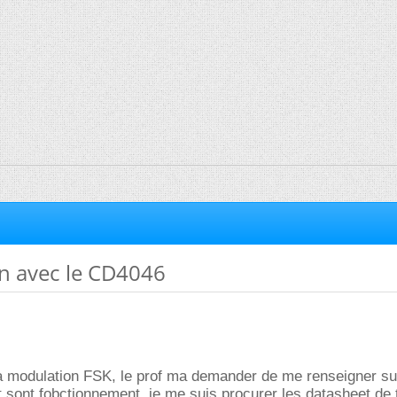
n avec le CD4046
a modulation FSK, le prof ma demander de me renseigner sur 
 sont fobctionnement, je me suis procurer les datasheet de