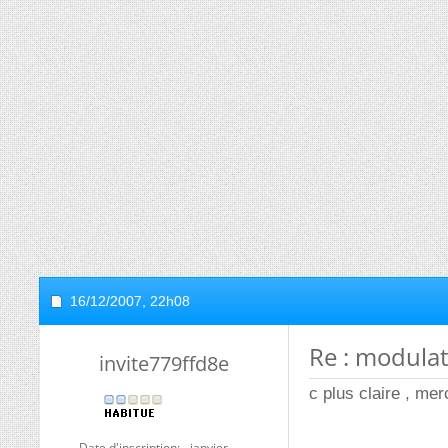
16/12/2007,
22h08
Re : modula
invite779ffd8e
c plus claire , mer
Date d'inscription
janvier