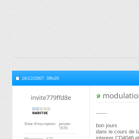
16/12/2007,
08h20
modulatio
invite779ffd8e
------
Date d'inscription
janvier
bon jours
1970
dans le cours de l
integrer CD4046 et
Messages
127