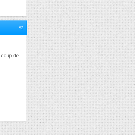
#2
t coup de