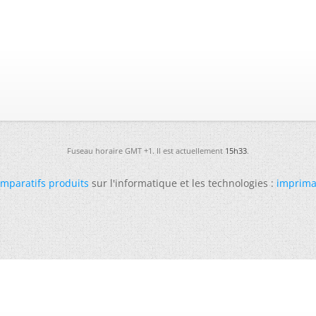
Fuseau horaire GMT +1. Il est actuellement
15h33
.
mparatifs produits
sur l'informatique et les technologies :
imprima