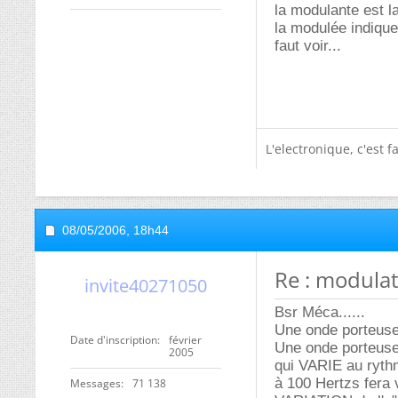
la modulante est 
la modulée indique
faut voir...
L'electronique, c'est f
08/05/2006,
18h44
Re : modula
invite40271050
Bsr Méca......
Une onde porteuse
Date d'inscription
février
Une onde porteuse
2005
qui VARIE au ryth
à 100 Hertzs fera 
Messages
71 138