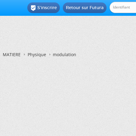
S'inscrire
Retour sur Futura

MATIERE
Physique
modulation