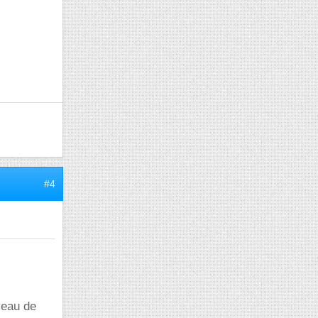
#4
veau de