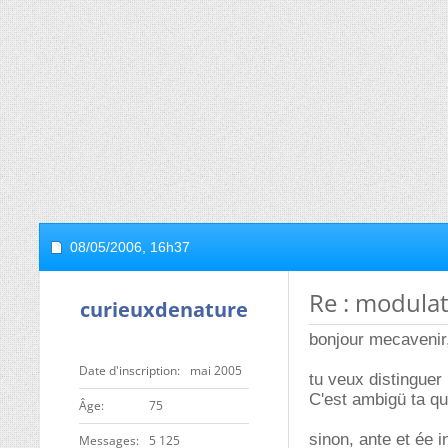
08/05/2006,
16h37
Re : modula
curieuxdenature
bonjour mecavenir
Date d'inscription
mai 2005
tu veux distingue
C'est ambigü ta qu
ge
75
sinon, ante et ée i
Messages
5 125