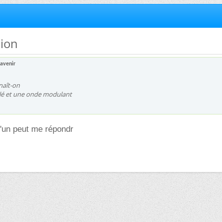
tion
avenir
aît-on
é et une onde modulant
u'un peut me répondr