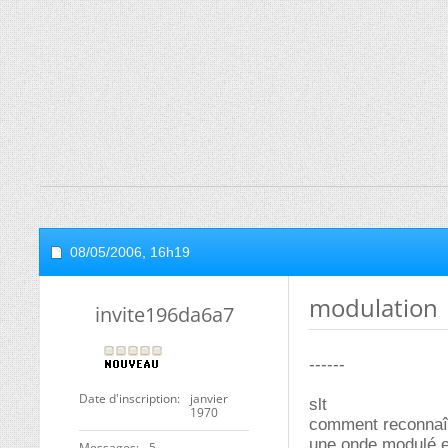
08/05/2006,
16h19
modulation
invite196da6a7
------
Date d'inscription
janvier
slt
1970
comment reconnaî
une onde modulé e
Messages
5