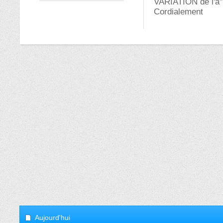
VARIATION de l'a"
Cordialement
Aujourd'hui