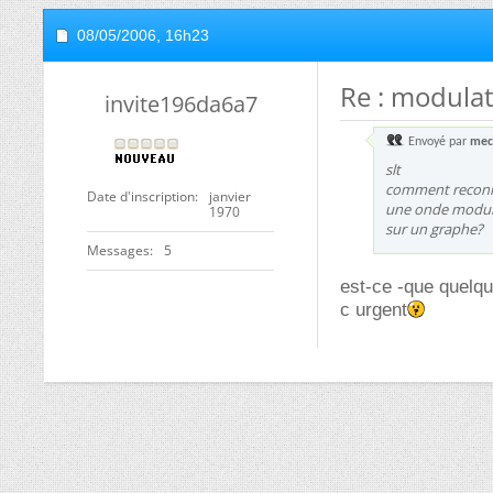
08/05/2006,
16h23
Re : modula
invite196da6a7
Envoyé par
mec
slt
comment reconn
Date d'inscription
janvier
une onde modul
1970
sur un graphe?
Messages
5
est-ce -que quelq
c urgent