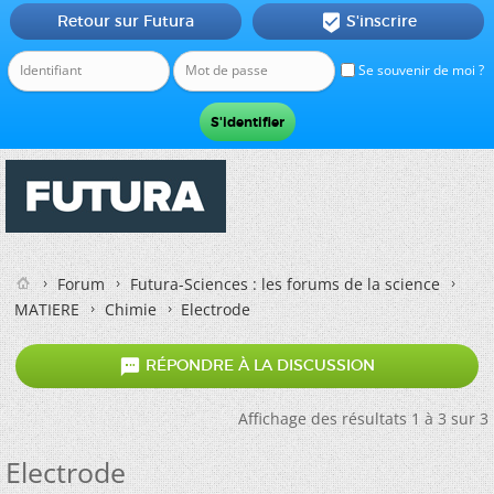
Retour sur Futura
S'inscrire

Se souvenir de moi ?
Forum
Futura-Sciences : les forums de la science
MATIERE
Chimie
Electrode

RÉPONDRE À LA DISCUSSION
Affichage des résultats 1 à 3 sur 3
Electrode