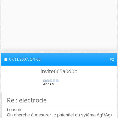
07/11/2007,
17h05
#2
invite665a0d0b
Re : electrode
bonsoir
On cherche à mesurer le potentiel du sytème Ag°/Ag+