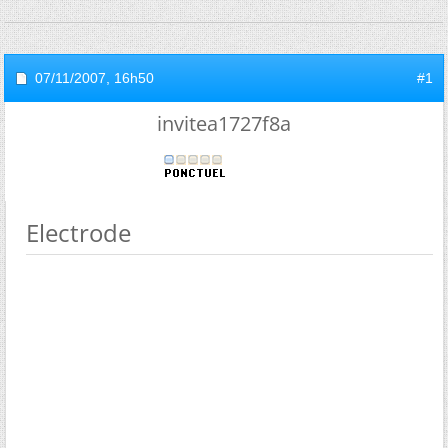
07/11/2007,
16h50
#1
invitea1727f8a
Electrode