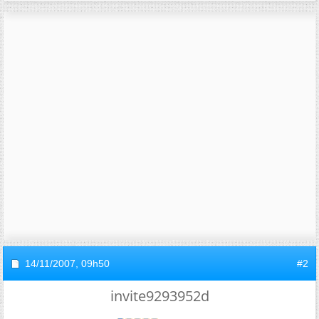
14/11/2007,
09h50
#2
invite9293952d