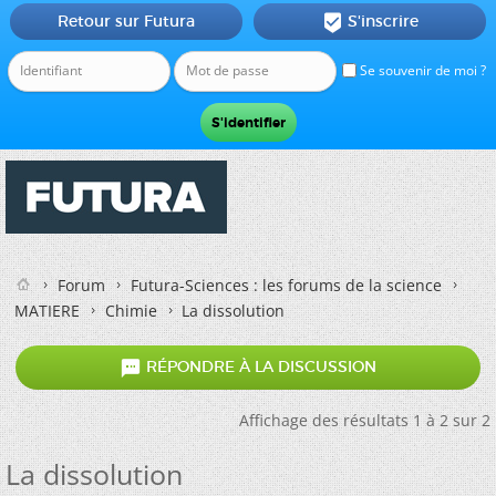
Retour sur Futura
S'inscrire

Se souvenir de moi ?
Forum
Futura-Sciences : les forums de la science
MATIERE
Chimie
La dissolution

RÉPONDRE À LA DISCUSSION
Affichage des résultats 1 à 2 sur 2
La dissolution