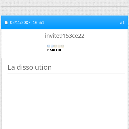
08/11/2007,
16h51
#1
invite9153ce22
La dissolution