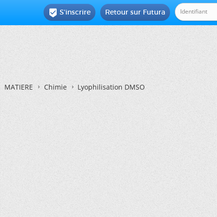
S'inscrire
Retour sur Futura

MATIERE
Chimie
Lyophilisation DMSO