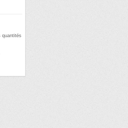
s quantités
.