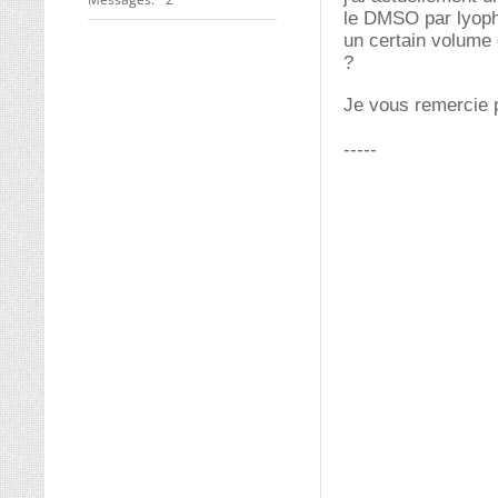
le DMSO par lyoph
un certain volume d
?
Je vous remercie p
-----