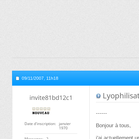
09/11/2007,
11h18
Lyophilis
invite81bd12c1
------
Date d'inscription
janvier
Bonjour à tous,
1970
j'ai actuellement 
Messages
2