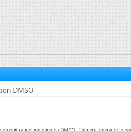
ation DMSO
un produit organique dans du DMSO. J'aimerai savoir si je pe