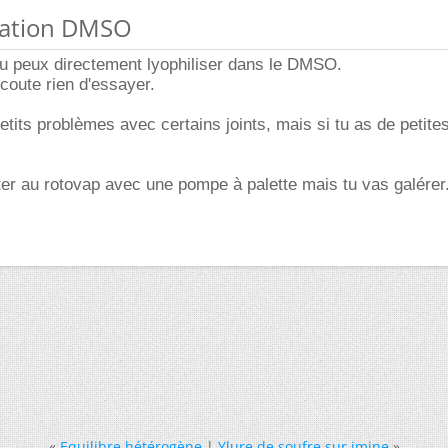
isation DMSO
tu peux directement lyophiliser dans le DMSO.
 coute rien d'essayer.
petits problèmes avec certains joints, mais si tu as de petite
ter au rotovap avec une pompe à palette mais tu vas galérer
«
Equilibre hétérogène
|
Ylure de soufre sur imine
»