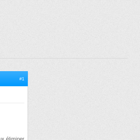
#1
ux éliminer