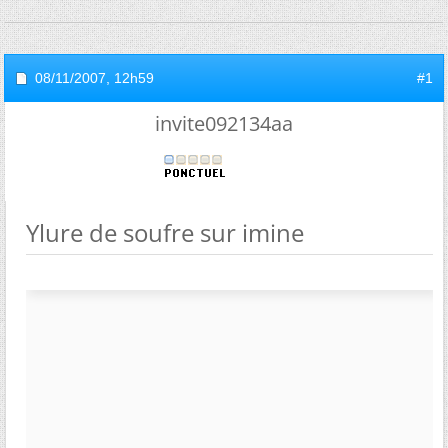
08/11/2007,
12h59
#1
invite092134aa
Ylure de soufre sur imine