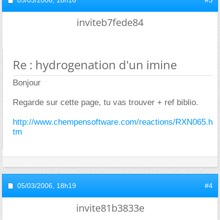
05/03/2006,
18h16
#3
inviteb7fede84
Re : hydrogenation d'un imine
Bonjour
Regarde sur cette page, tu vas trouver + ref biblio.
http://www.chempensoftware.com/reactions/RXN065.h
tm
05/03/2006,
18h19
#4
invite81b3833e