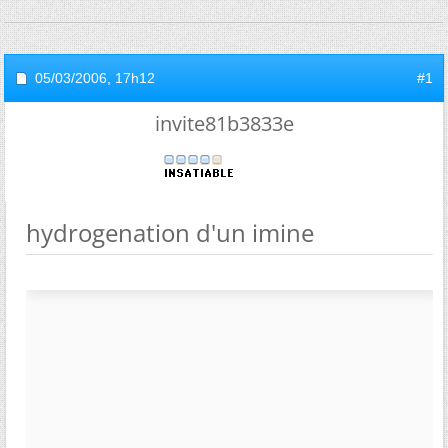
05/03/2006,
17h12
#1
invite81b3833e
hydrogenation d'un imine