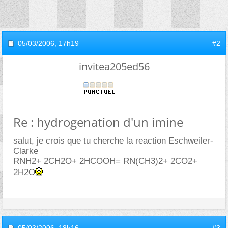
05/03/2006,
17h19
#2
invitea205ed56
Re : hydrogenation d'un imine
salut, je crois que tu cherche la reaction Eschweiler-
Clarke
RNH2+ 2CH2O+ 2HCOOH= RN(CH3)2+ 2CO2+
2H2O