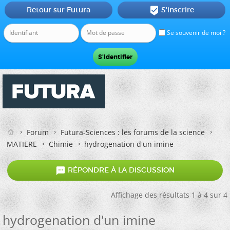
Retour sur Futura
S'inscrire

Se souvenir de moi ?
Forum
Futura-Sciences : les forums de la science
MATIERE
Chimie
hydrogenation d'un imine

RÉPONDRE À LA DISCUSSION
Affichage des résultats 1 à 4 sur 4
hydrogenation d'un imine