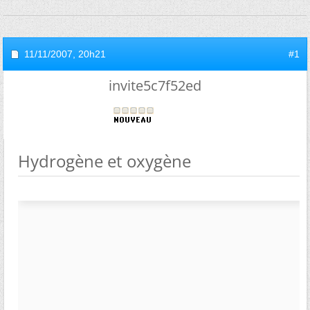
11/11/2007,
20h21
#1
invite5c7f52ed
Hydrogène et oxygène