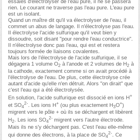
essaies d'électrolyser de l'eau pure, il ne se passera
rien. Le courant ne traverse pas l'eau pure. L'eau pure
est un isolant.
Quand un maître dit qu'il va électrolyser de l'eau, il
commet un abus de langage. Il n'électrolyse pas l'eau.
Il électrolyse l'acide sulfurique qu'il veut bien y
dissoudre, soit disant "pour rendre l'eau conductrice".
Il n'électrolyse donc pas l'eau, qui est et restera
toujours formée de liaisons covalentes.
Mais lors de l'électrolyse de l'acide sulfurique, il se
dégagera 1 volume O
à l'anode et 2 volumes de H
à
2
2
la cathode, exactement comme si on avait procédé à
l'électrolyse de l'eau. De plus, cette électrolyse crée
autant d'acide qu'elle n'en détruit. Alors "on dirait" que
c'est l'eau qui a été électrolysée.
+
En solution, l'acide sulfurique est dissocié en ions H
2-
+
+
et SO
. Les ions H
(ou plus exactement H
O
)
4
3
migrent vers le pôle + où ils se déchargent et libèrent
2-
H
. Les ions SO
migrent vers l'autre électrode.
2
4
Mais ils ne s'y déchargent pas. C'est l'eau elle-même
2-
qui donne des électrons, à la place de SO
. Ce
4