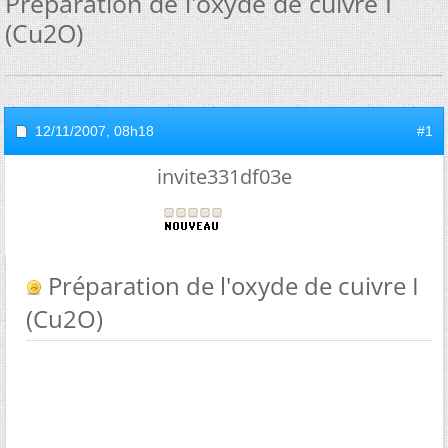
Préparation de l'oxyde de cuivre I
(Cu2O)
12/11/2007,
08h18
#1
invite331df03e
Préparation de l'oxyde de cuivre I
(Cu2O)