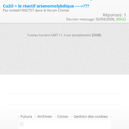
Cu2O + le réactif arsenomolybdique ---->???
Par invite61942757 dans le forum Chimie
Réponses:
1
Dernier message:
02/04/2006,
00h32
Fuseau horaire GMT +1. Il est actuellement
21h55
.
-
Futura
-
Archives
-
Conso
-
Gestion des cookies
-
Politique de confidentialité
-
Haut de page