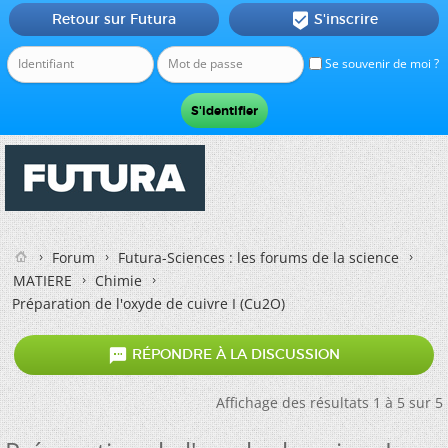
Retour sur Futura
S'inscrire

Se souvenir de moi ?
Forum
Futura-Sciences : les forums de la science
MATIERE
Chimie
Préparation de l'oxyde de cuivre I (Cu2O)

RÉPONDRE À LA DISCUSSION
Affichage des résultats 1 à 5 sur 5