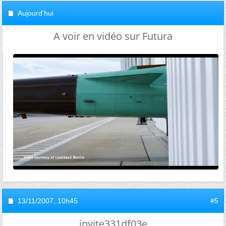
Aujourd'hui
A voir en vidéo sur Futura
13/11/2007,
10h45
#5
invite331df03e