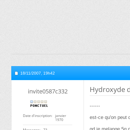
18/11/2007,
19h42
Hydroxyde 
invite0587c332
------
Date d'inscription
janvier
est-ce qu'on peut 
1970
qd je melange 5g d
Messages
73