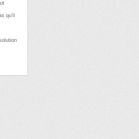
ut
s qu'il
solution