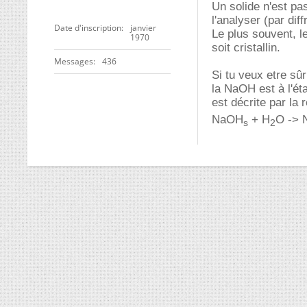
Un solide n'est pas
l'analyser (par dif
Date d'inscription
janvier
Le plus souvent, l
1970
soit cristallin.
Messages
436
Si tu veux etre sûr
la NaOH est à l'éta
est décrite par la 
NaOH
+ H
O -> 
s
2