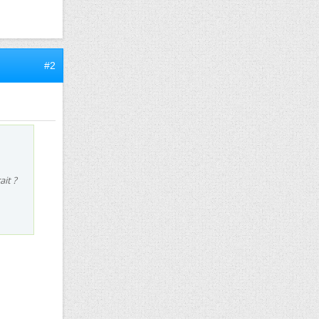
#2
it ?