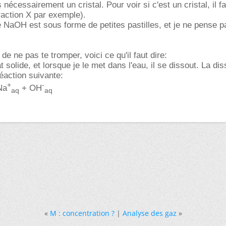
 nécessairement un cristal. Pour voir si c'est un cristal, il fa
fraction X par exemple).
e NaOH est sous forme de petites pastilles, et je ne pense pa
 de ne pas te tromper, voici ce qu'il faut dire:
t solide, et lorsque je le met dans l'eau, il se dissout. La dis
réaction suivante:
+
-
Na
+ OH
aq
aq
«
M : concentration ?
|
Analyse des gaz
»