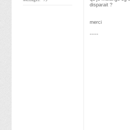
disparait ?
merci
-----