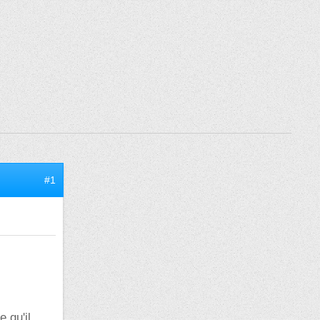
#1
 qu'il