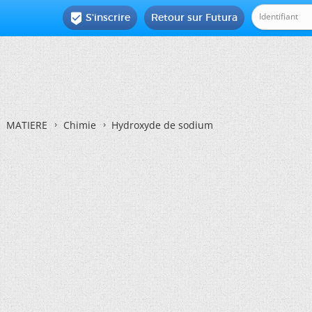
S'inscrire
Retour sur Futura

MATIERE
Chimie
Hydroxyde de sodium