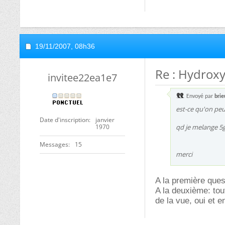
19/11/2007,
08h36
Re : Hydrox
invitee22ea1e7
Envoyé par
brie
est-ce qu'on peu
Date d'inscription
janvier
1970
qd je melange 5g
Messages
15
merci
A la première ques
A la deuxième: tout
de la vue, oui et e