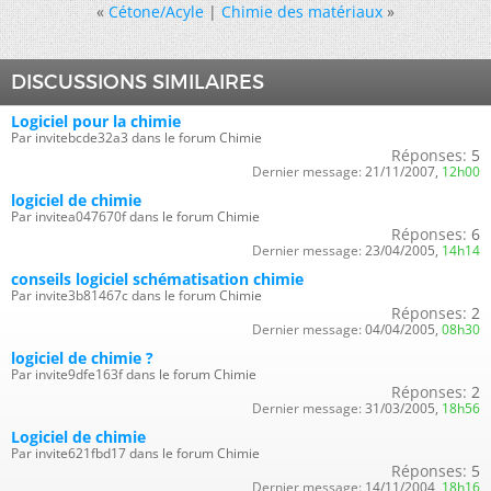
«
Cétone/Acyle
|
Chimie des matériaux
»
DISCUSSIONS SIMILAIRES
Logiciel pour la chimie
Par invitebcde32a3 dans le forum Chimie
Réponses:
5
Dernier message:
21/11/2007,
12h00
logiciel de chimie
Par invitea047670f dans le forum Chimie
Réponses:
6
Dernier message:
23/04/2005,
14h14
conseils logiciel schématisation chimie
Par invite3b81467c dans le forum Chimie
Réponses:
2
Dernier message:
04/04/2005,
08h30
logiciel de chimie ?
Par invite9dfe163f dans le forum Chimie
Réponses:
2
Dernier message:
31/03/2005,
18h56
Logiciel de chimie
Par invite621fbd17 dans le forum Chimie
Réponses:
5
Dernier message:
14/11/2004,
18h16