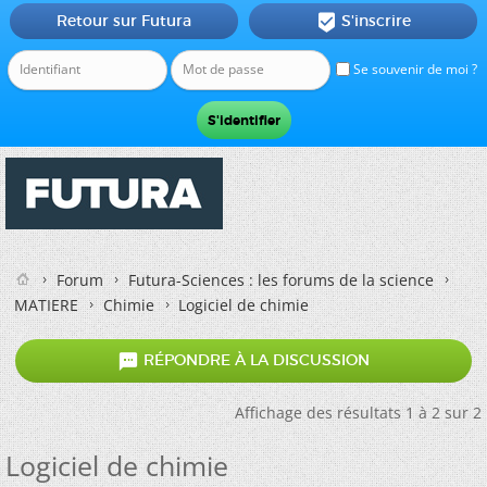
Retour sur Futura
S'inscrire

Se souvenir de moi ?
Forum
Futura-Sciences : les forums de la science
MATIERE
Chimie
Logiciel de chimie

RÉPONDRE À LA DISCUSSION
Affichage des résultats 1 à 2 sur 2
Logiciel de chimie