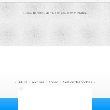
Fuseau horaire GMT +1. Il est actuellement
00h05
.
-
Futura
-
Archives
-
Conso
-
Gestion des cookies
-
Politique de confidentialité
-
Haut de page