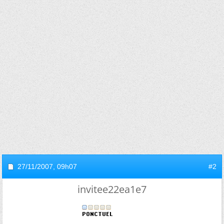
27/11/2007,
09h07
#2
invitee22ea1e7