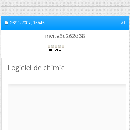
26/11/2007,
15h46
#1
invite3c262d38
Logiciel de chimie