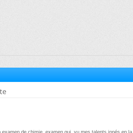
te
n examen de chimie, examen qui, vu mes talents innés en la