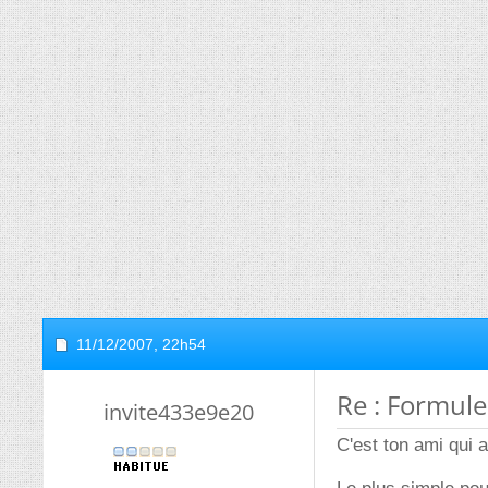
11/12/2007,
22h54
Re : Formule
invite433e9e20
C'est ton ami qui a