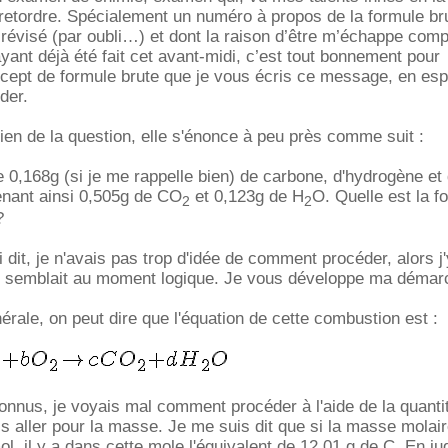
 retordre. Spécialement un numéro à propos de la formule bru
 révisé (par oubli…) et dont la raison d’être m’échappe com
ayant déjà été fait cet avant-midi, c’est tout bonnement pour
cept de formule brute que je vous écris ce message, en esp
der.
bien de la question, elle s'énonce à peu près comme suit :
 0,168g (si je me rappelle bien) de carbone, d'hydrogène et
tenant ainsi 0,505g de CO
et 0,123g de H
O. Quelle est la f
2
2
?
 dit, je n'avais pas trop d'idée de comment procéder, alors j'
me semblait au moment logique. Je vous développe ma démar
érale, on peut dire que l'équation de cette combustion est :
onnus, je voyais mal comment procéder à l'aide de la quanti
uis aller pour la masse. Je me suis dit que si la masse mola
l, il y a dans cette mole l'équivalent de 12,01 g de C. En ju