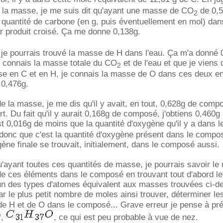
e la masse, je me suis dit qu'ayant une masse de CO
de 0,5
2
a quantité de carbone (en g, puis éventuellement en mol) dan
ar produit croisé. Ça me donne 0,138g.
je pourrais trouvé la masse de H dans l'eau. Ça m'a donné 
e connais la masse totale du CO
et de l'eau et que je viens 
2
se en C et en H, je connais la masse de O dans ces deux 
 0,476g.
e la masse, je me dis qu'il y avait, en tout, 0,628g de comp
t. Du fait qu'il y aurait 0,168g de composé, j'obtiens 0,460g
t 0,016g de moins que la quantité d'oxygène qu'il y a dans 
 donc que c'est la quantité d'oxygène présent dans le compos
gène finale se trouvait, initialement, dans le composé aussi.
u'ayant toutes ces quantités de masse, je pourrais savoir l
e ces éléments dans le composé en trouvant tout d'abord l
n des types d'atomes équivalent aux masses trouvées ci-d
ar le plus petit nombre de moles ainsi trouver, déterminer le
de H et de O dans le composé... Grave erreur je pense à pr
f,
, ce qui est peu probable à vue de nez.