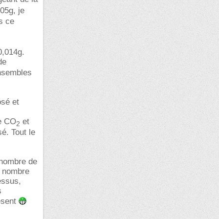
05g, je
s ce
0,014g.
de
ensembles
osé et
le CO
et
2
é. Tout le
e nombre de
e nombre
essus,
s
ésent