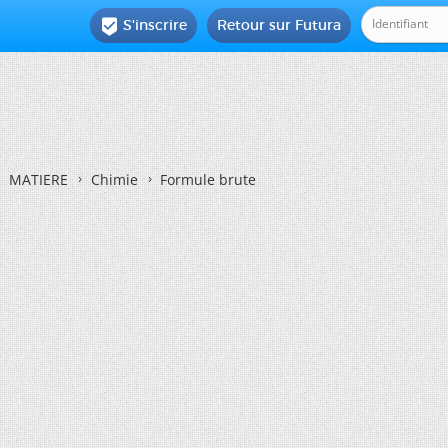
S'inscrire
Retour sur Futura

MATIERE
Chimie
Formule brute