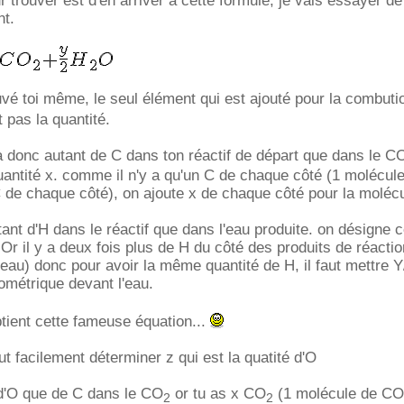
 trouver est d'en arriver a cette formule, je vais essayer de
nt.
vé toi même, le seul élément qui est ajouté pour la combutio
 pas la quantité.
y a donc autant de C dans ton réactif de départ que dans le C
antité x. comme il n'y a qu'un C de chaque côté (1 molécul
 de chaque côté), on ajoute x de chaque côté pour la molécu
ant d'H dans le réactif que dans l'eau produite. on désigne c
 Or il y a deux fois plus de H du côté des produits de réacti
eau) donc pour avoir la même quantité de H, il faut mettre
iométrique devant l'eau.
tient cette fameuse équation...
eut facilement déterminer z qui est la quatité d'O
 d'O que de C dans le CO
or tu as x CO
(1 molécule de CO
2
2