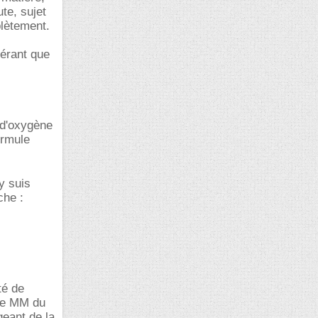
te, sujet
plètement.
érant que
 d'oxygène
ormule
y suis
che :
té de
ire MM du
geant de la