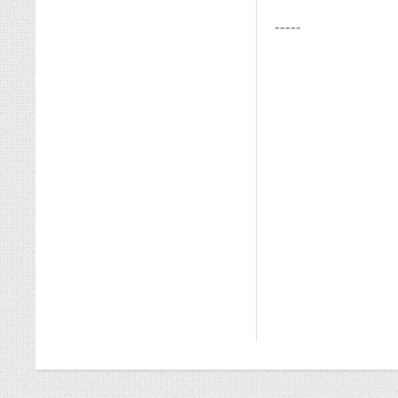
-----