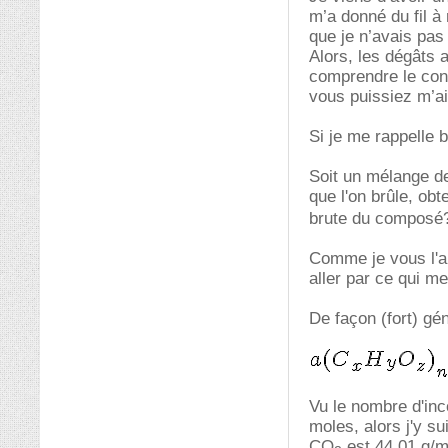
m’a donné du fil à
que je n’avais pas
Alors, les dégâts 
comprendre le con
vous puissiez m’ai
Si je me rappelle 
Soit un mélange de
que l'on brûle, ob
brute du composé
Comme je vous l'ai
aller par ce qui 
De façon (fort) gén
Vu le nombre d'inc
moles, alors j'y s
CO
est 44,01 g/mo