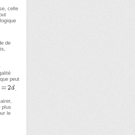
se, celle
out
 logique
de de
is,
e
alité
 que peut
.
airer,
e plus
ur le