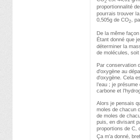
2
proportionnalité d
pourrais trouver l
0,505g de CO
, p
2
De la même façon 
Étant donné que j
déterminer la mas
de molécules, soit
Par conservation d
d'oxygène au dépar
d'oxygène. Cela es
l'eau ; je présume
carbone et l'hydro
Alors je pensais q
moles de chacun d
de moles de chacu
puis, en divisant p
proportions de C, 
Ça m'a donné, bre