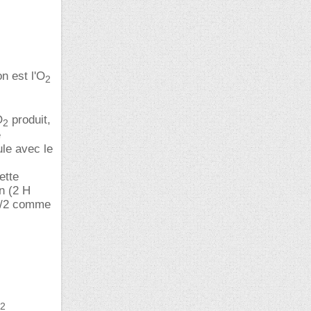
n est l'O
2
O
produit,
2
e
le avec le
ette
on (2 H
 Y/2 comme
2