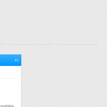
#1
 matière,