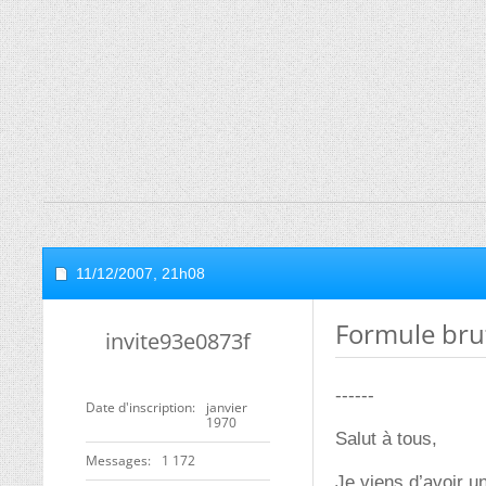
11/12/2007,
21h08
Formule bru
invite93e0873f
------
Date d'inscription
janvier
1970
Salut à tous,
Messages
1 172
Je viens d’avoir u