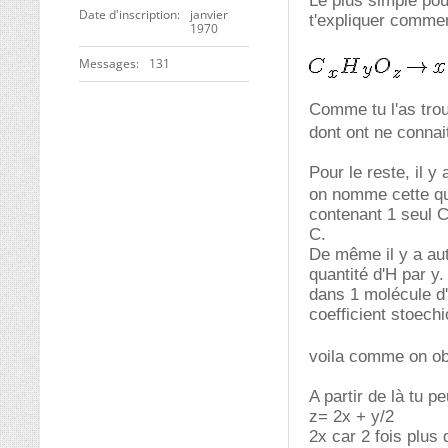
Le plus simple pour
Date d'inscription
janvier
t'expliquer comme
1970
Messages
131
Comme tu l'as trou
dont ont ne connait
Pour le reste, il 
on nomme cette qu
contenant 1 seul C
C.
De même il y a aut
quantité d'H par y.
dans 1 molécule d'
coefficient stoech
voila comme on ob
A partir de là tu p
z= 2x + y/2
2x car 2 fois plus