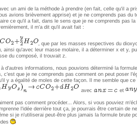
 avec un ami de la méthode à prendre (en fait, celle qu'il a pri
nous avions brièvement apprise) et je ne comprends pas du t
ire ce qu'il a fait, dans le sens que je ne comprends pas la
emièrement, il m'a dit qu'il avait fait :
, que par les masses respectives du dioxy
, ainsi qu'avec leur masse molaire, il a déterminer x et y, pu
se du composé, il trouvait z.
e à d'autres informations, nous pouvions déterminé la formul
s, c'est que je ne comprends pas comment on peut poser l'ég
u'il y a égalité de moles de cette façon. Il me semble que ce
avec
et
raiment pas comment procéder... Alors, si vous pouviez m'écl
prenne l'idée derrière tout ça, je pourrais être certain de n
ême si je n'utiliserai peut-être plus jamais la formule brute po
tudes