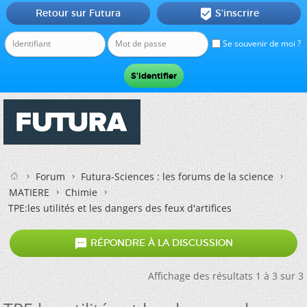
Retour sur Futura
S'inscrire

Se souvenir de moi ?
Forum
Futura-Sciences : les forums de la science
MATIERE
Chimie
TPE:les utilités et les dangers des feux d'artifices

RÉPONDRE À LA DISCUSSION
Affichage des résultats 1 à 3 sur 3