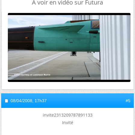
A voir en vidéo sur Futura
08/04/2008,
17h37
#5
invite2313209787891133
Invité