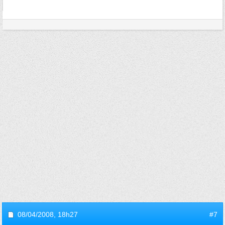
08/04/2008,
18h27
#7