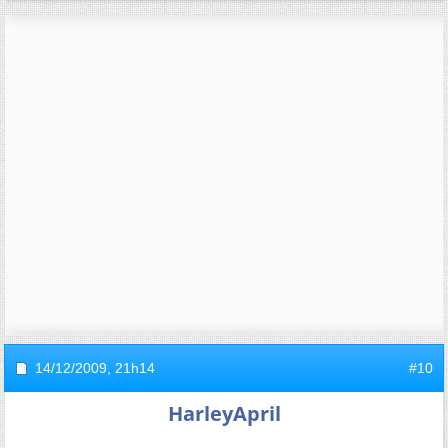
14/12/2009,
21h14
#10
HarleyApril