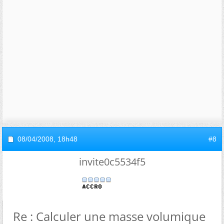
08/04/2008,
18h48
#8
invite0c5534f5
Re : Calculer une masse volumique