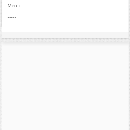
Merci.
-----