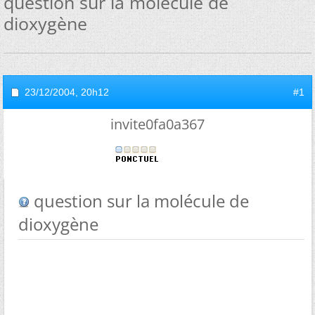
question sur la molécule de
dioxygène
23/12/2004,
20h12
#1
invite0fa0a367
question sur la molécule de
dioxygène