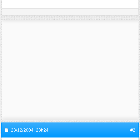
23/12/2004,
23h24
#2