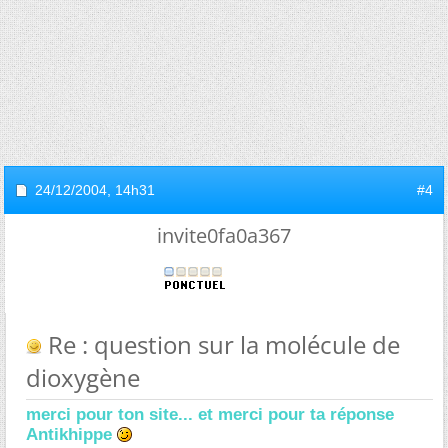
24/12/2004,
14h31
#4
invite0fa0a367
Re : question sur la molécule de
dioxygène
merci pour ton site... et merci pour ta réponse
Antikhippe