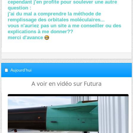
cependant j'en profite pour soulever une autre
question :
j'ai du mal a comprendre la méthode de
remplissage des orbitales moléculaires...
vous n'auriez pas un site a me conseiller ou des
explications à me donner??
merci d'avance
Aujourd'hui
A voir en vidéo sur Futura