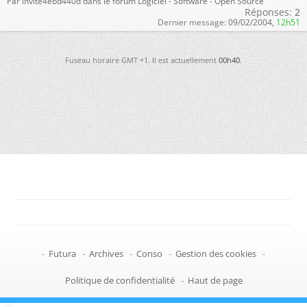
Par invite4ebd440d dans le forum Logiciel - Software - Open Source
Réponses:
2
Dernier message:
09/02/2004,
12h51
Fuseau horaire GMT +1. Il est actuellement
00h40
.
-
Futura
-
Archives
-
Conso
-
Gestion des cookies
-
Politique de confidentialité
-
Haut de page