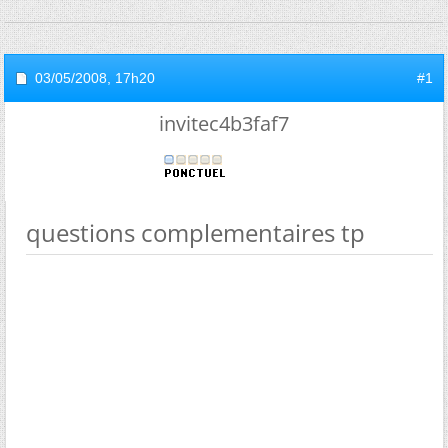
03/05/2008,
17h20
#1
invitec4b3faf7
questions complementaires tp