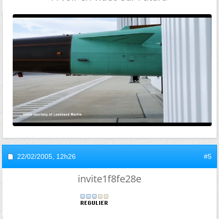
22/02/2005,
12h26
#5
invite1f8fe28e