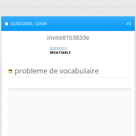
21/02/2005,
11h09
#1
invite81b3833e
probleme de vocabulaire