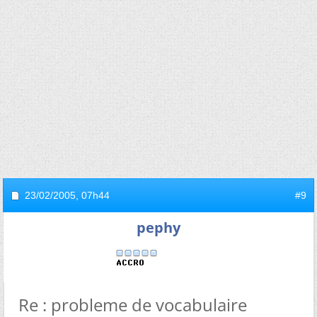
23/02/2005,
07h44
#9
pephy
Re : probleme de vocabulaire