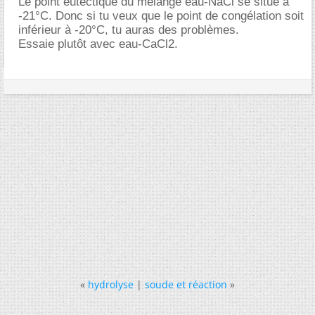
Le point eutectique du mélange eau-NaCl se situe à
-21°C. Donc si tu veux que le point de congélation soit
inférieur à -20°C, tu auras des problèmes.
Essaie plutôt avec eau-CaCl2.
«
hydrolyse
|
soude et réaction
»