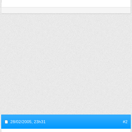
28/02/2005,
23h31
#2