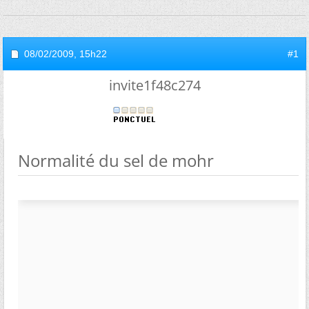
08/02/2009,
15h22
#1
invite1f48c274
Normalité du sel de mohr