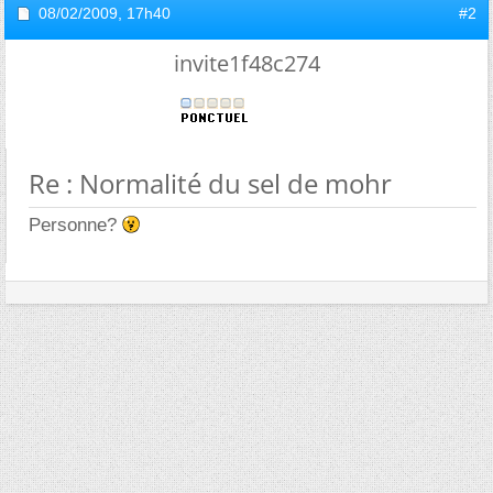
08/02/2009,
17h40
#2
invite1f48c274
Re : Normalité du sel de mohr
Personne?