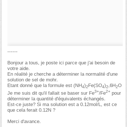
------
Bonjour a tous, je poste ici parce que j'ai besoin de
votre aide.
En réalité je cherche a déterminer la normalité d'une
solution de sel de mohr.
Etant donné que la formule est (NH
)
Fe(SO
)
,6H
O
4
2
4
2
2
3+
2+
Je me suis dit qu'il fallait se baser sur Fe
/Fe
pour
déterminer la quantité d'équivalents échangés.
Est-ce juste? Si ma solution est a 0.12mol/L, est ce
que cela ferait 0.12N ?
Merci d'avance.