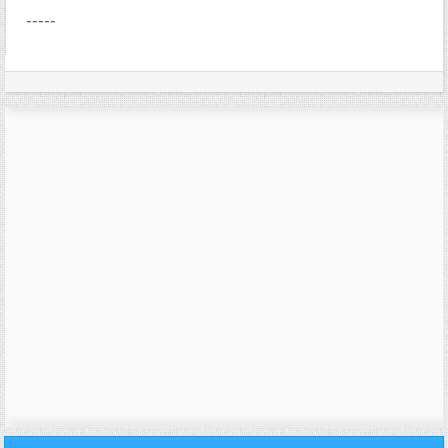
-----