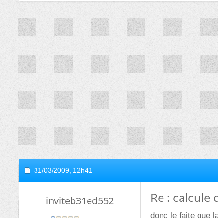
31/03/2009,
12h41
Re : calcule
inviteb31ed552
donc le faite que l