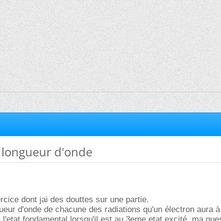
a longueur d'onde
xercice dont jai des douttes sur une partie.
ueur d'onde de chacune des radiations qu'un électron aura à
à l'etat fondamental lorsqu'il est au 3eme etat excité. ma que