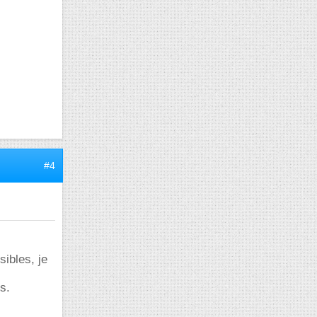
#4
sibles, je
s.