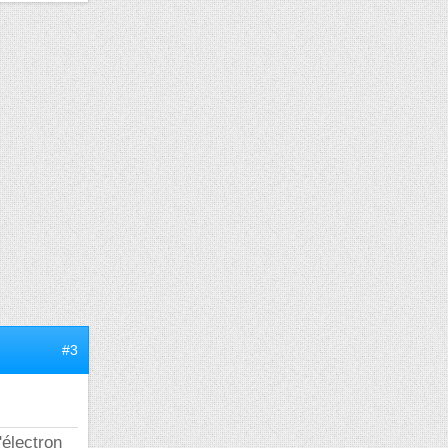
#3
'électron