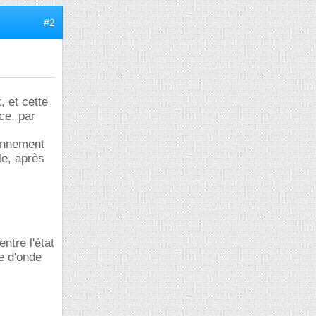
#2
 et cette
ce. par
yonnement
le, après
ntre l'état
re d'onde