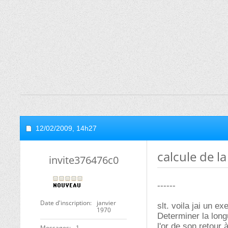
12/02/2009,
14h27
calcule de l
invite376476c0
------
Date d'inscription
janvier
slt. voila jai un e
1970
Determiner la long
l'or de son retour 
Messages
1