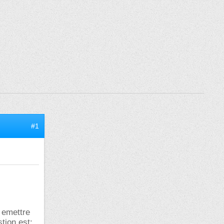
#1
 emettre
stion est: