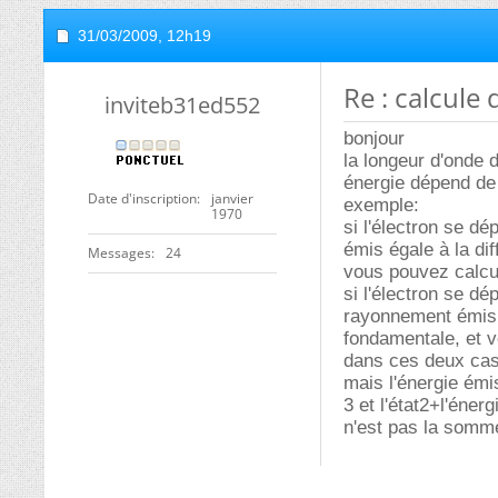
31/03/2009,
12h19
Re : calcule
inviteb31ed552
bonjour
la longeur d'onde 
énergie dépend de l
Date d'inscription
janvier
exemple:
1970
si l'électron se dé
émis égale à la dif
Messages
24
vous pouvez calcu
si l'électron se dé
rayonnement émis ég
fondamentale, et v
dans ces deux cas 
mais l'énergie émis
3 et l'état2+l'éner
n'est pas la somm