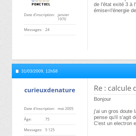
de l'état exité 3 à
émise=l'énergie de 
Date d'inscription
janvier
1970
Messages
24
31/03/2009,
12h58
Re : calcule
curieuxdenature
Bonjour
Date d'inscription
mai 2005
j'ai un gros doute
pense qu'il s'agit 
ge
75
C'est un electron 
Messages
5 125