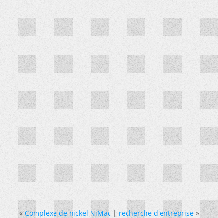
«
Complexe de nickel NiMac
|
recherche d'entreprise
»