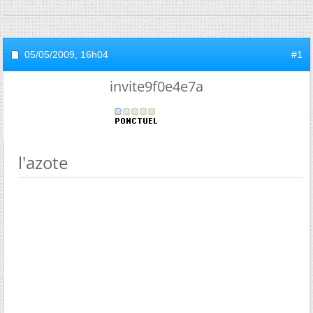
05/05/2009,
16h04
#1
invite9f0e4e7a
l'azote