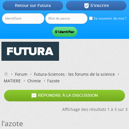
Retour sur Futura
S'inscrire

Se souvenir de moi ?
Forum
Futura-Sciences : les forums de la science
MATIERE
Chimie
l'azote

RÉPONDRE À LA DISCUSSION
Affichage des résultats 1 à 3 sur 3
l'azote