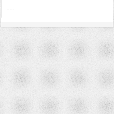
-----