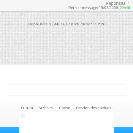
Réponses:
1
Dernier message:
15/02/2006,
09h46
Fuseau horaire GMT +1. Il est actuellement
13h29
.
-
Futura
-
Archives
-
Conso
-
Gestion des cookies
-
Politique de confidentialité
-
Haut de page