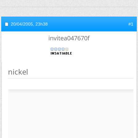
20/04/2005,
23h38
#1
invitea047670f
nickel