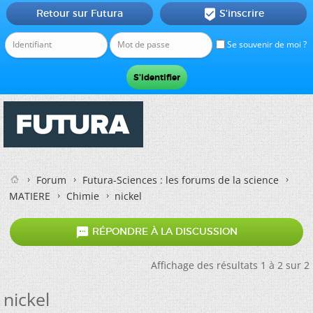
Retour sur Futura
S'inscrire

Se souvenir de moi ?
Forum
Futura-Sciences : les forums de la science
MATIERE
Chimie
nickel

RÉPONDRE À LA DISCUSSION
Affichage des résultats 1 à 2 sur 2
nickel