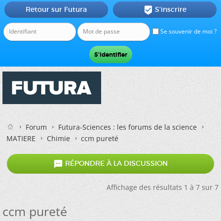
Retour sur Futura
S'inscrire

Se souvenir de moi ?
Forum
Futura-Sciences : les forums de la science
MATIERE
Chimie
ccm pureté

RÉPONDRE À LA DISCUSSION
Affichage des résultats 1 à 7 sur 7
ccm pureté