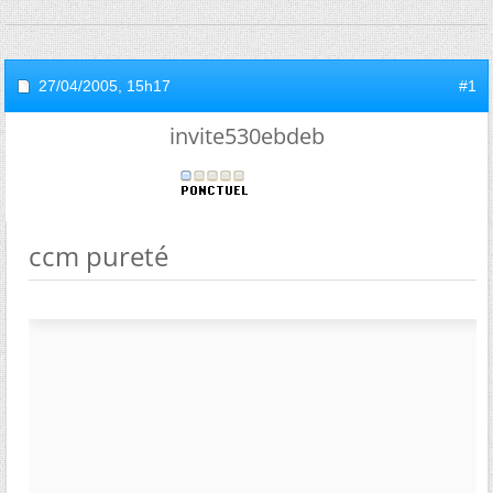
27/04/2005,
15h17
#1
invite530ebdeb
ccm pureté