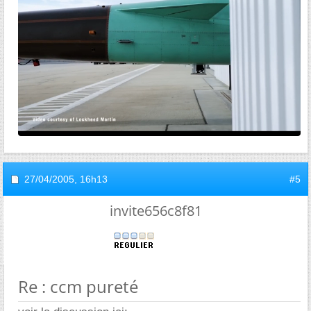
27/04/2005,
16h13
#5
invite656c8f81
Re : ccm pureté