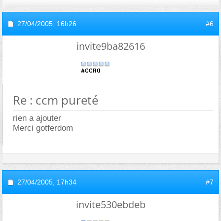
27/04/2005,
16h26
#6
invite9ba82616
Re : ccm pureté
rien a ajouter
Merci gotferdom
27/04/2005,
17h34
#7
invite530ebdeb