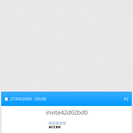
27/04/2005,
15h38
#2
invite42d02bd0