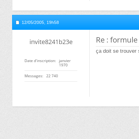
12/05/2005,
19h58
Re : formule
invite8241b23e
ça doit se trouver 
Date d'inscription
janvier
1970
Messages
22 740