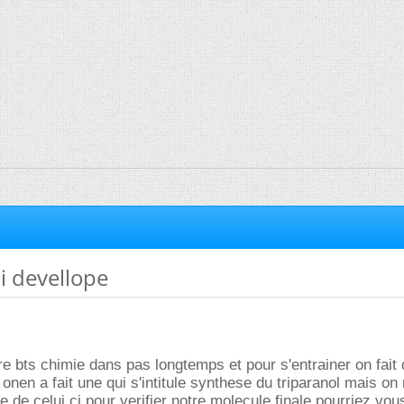
i devellope
re bts chimie dans pas longtemps et pour s'entrainer on fait
onen a fait une qui s'intitule synthese du triparanol mais on
le de celui ci pour verifier notre molecule finale pourriez vo