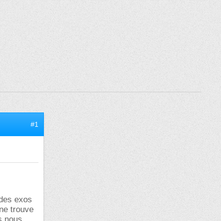
#1
 des exos
 ne trouve
us nous