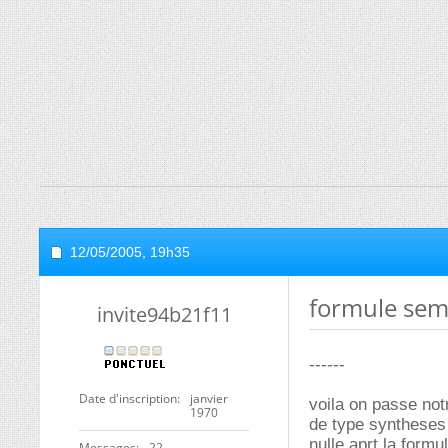
12/05/2005,
19h35
formule sem
invite94b21f11
------
Date d'inscription
janvier
voila on passe not
1970
de type syntheses 
nulle aprt la formu
Messages
22