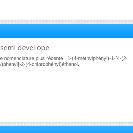
 semi devellope
une nomenclature plus récente : 1-(4-méthylphényl)-1-[4-(2-
)phényl]-2-(4-chlorophényl)éthanol.