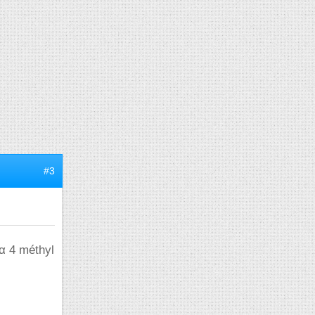
#3
α 4 méthyl