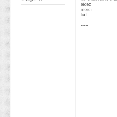
aidez
merci
ludi
-----