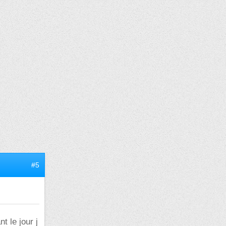
#5
t le jour j