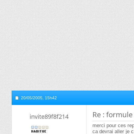
20/05/2005,
15h42
Re : formule
invite89f8f214
merci pour ces re
ca devrai aller je 