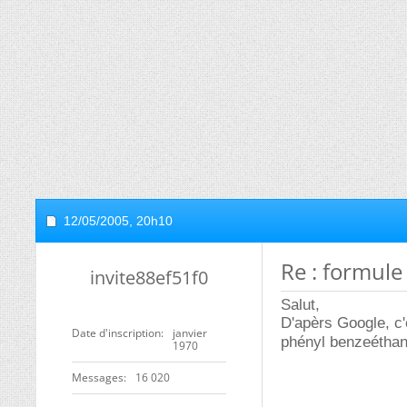
12/05/2005,
20h10
Re : formule
invite88ef51f0
Salut,
D'apèrs Google, c'
Date d'inscription
janvier
phényl benzeéthan
1970
Messages
16 020