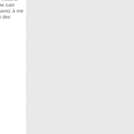
ne sais
s avez à me
i des