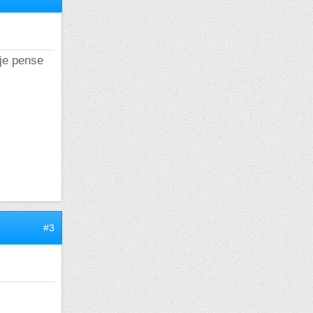
 je pense
#3