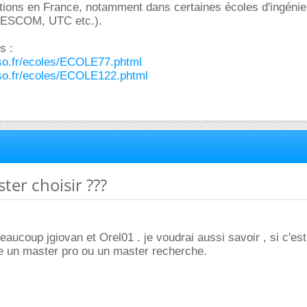
ations en France, notamment dans certaines écoles d'ingéni
, ESCOM, UTC etc.).
s :
so.fr/ecoles/ECOLE77.phtml
so.fr/ecoles/ECOLE122.phtml
ter choisir ???
eaucoup jgiovan et Orel01 . je voudrai aussi savoir , si c'est
re un master pro ou un master recherche.