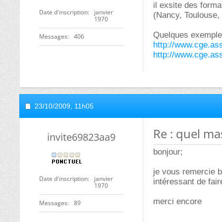
il exsite des form
Date d'inscription
janvier
(Nancy, Toulouse
1970
Quelques exemple
Messages
406
http://www.cge.as
http://www.cge.as
23/10/2009,
11h05
Re : quel mas
invite69823aa9
bonjour;
je vous remercie b
Date d'inscription
janvier
intéressant de fai
1970
merci encore
Messages
89