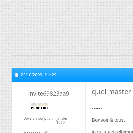
22/10/2009,
21h29
quel master 
invite69823aa9
------
Date d'inscription
janvier
Bonsoir à tous,
1970
je suis actuelleme
Messages
89