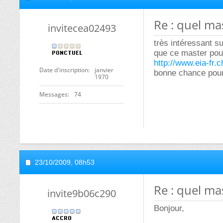
Re : quel mas
invitecea02493
très intéressant s
que ce master pour
http://www.eia-fr.
Date d'inscription
janvier
bonne chance pour 
1970
Messages
74
23/10/2009,
08h53
Re : quel mas
invite9b06c290
Bonjour,