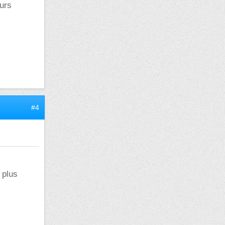
eurs
#4
 plus