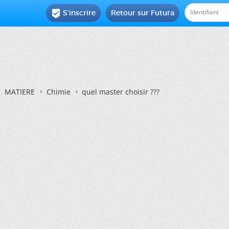
S'inscrire
Retour sur Futura

MATIERE
Chimie
quel master choisir ???