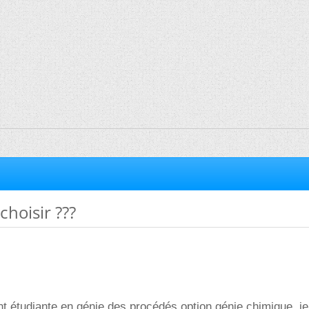
choisir ???
nt étudiante en génie des procédés option génie chimique, je