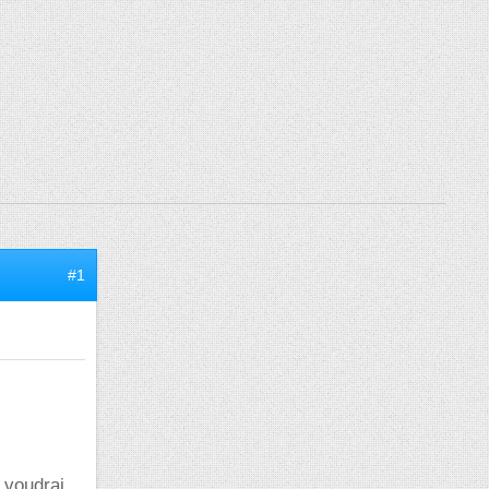
#1
 voudrai