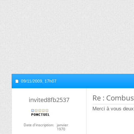
09/11/2009,
17h07
Re : Combust
invited8fb2537
Merci à vous deux 
Date d'inscription
janvier
1970