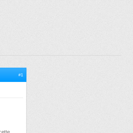
#1
cette