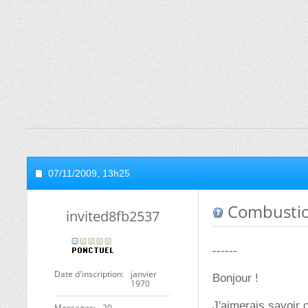
07/11/2009,
13h25
Combustion
invited8fb2537
------
Date d'inscription
janvier
Bonjour !
1970
J'aimerais savoir 
Messages
20