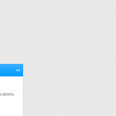
#4
cations.