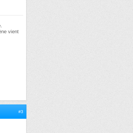
.
ène vient
#3