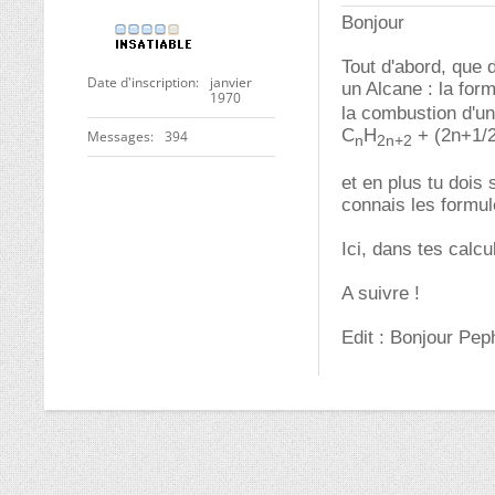
Bonjour
Tout d'abord, que d
Date d'inscription
janvier
un Alcane : la for
1970
la combustion d'un
C
H
+ (2n+1/
Messages
394
n
2n+2
et en plus tu dois
connais les formul
Ici, dans tes calcu
A suivre !
Edit : Bonjour Pep