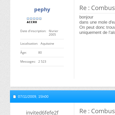
Re : Combust
pephy
bonjour
dans une mole d'ea
On peut donc trouv
Date d'inscription
février
uniquement de l'al
2005
Localisation
Aquitaine
ge
80
Messages
2 523
07/11/2009,
15h00
Re : Combust
invited6fefe2f