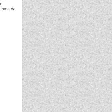
r
'atome de