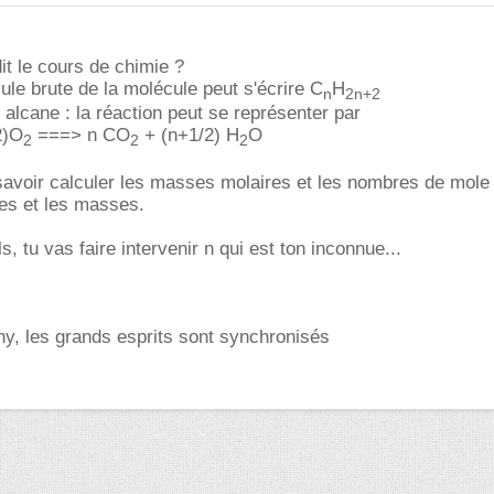
it le cours de chimie ?
mule brute de la molécule peut s'écrire C
H
n
2n+2
 alcane : la réaction peut se représenter par
2)O
===> n CO
+ (n+1/2) H
O
2
2
2
 savoir calculer les masses molaires et les nombres de mole
es et les masses.
ls, tu vas faire intervenir n qui est ton inconnue...
hy, les grands esprits sont synchronisés