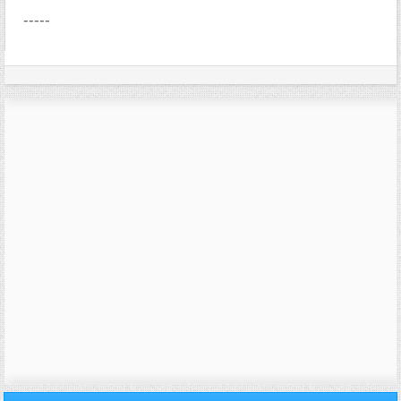
-----