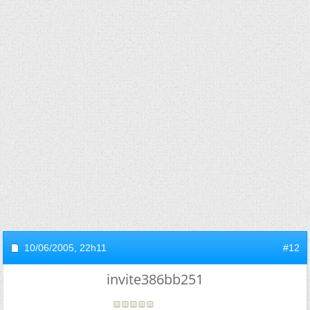
10/06/2005,
22h11
#12
invite386bb251