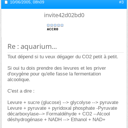
10/06/2005,
08h09
#3
invite42d02bd0
Re : aquarium...
Tout dépend si tu veux dégager du CO2 petit à petit.
Si oui tu dois prendre des levures et les priver
d'oxygène pour qu'elle fasse la fermentation
alcoolique.
C'est a dire :
Levure + sucre (glucose) --> glycolyse --> pyruvate
Levure + pyruvate + pyridoxal phosphate -Pyruvate
décarboxylase--> Formaldéhyde + CO2 --Alcool
déshydrogénase + NADH --> Ethanol + NAD+