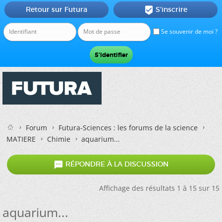
Retour sur Futura
S'inscrire

Se souvenir de moi ?
Forum
Futura-Sciences : les forums de la science
MATIERE
Chimie
aquarium...

RÉPONDRE À LA DISCUSSION
Affichage des résultats 1 à 15 sur 15
aquarium...