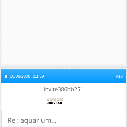
10/06/2005,
21h39
#10
invite386bb251
Re : aquarium...