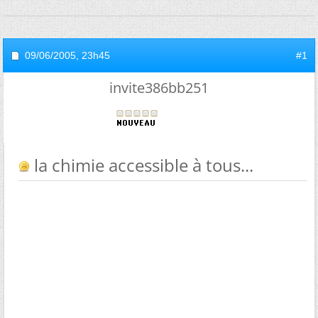
09/06/2005,
23h45
#1
invite386bb251
la chimie accessible à tous...