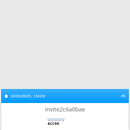
10/06/2005,
15h09
#5
invite2c6a0bae