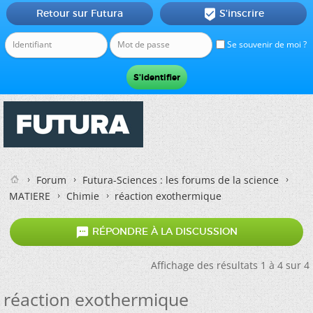
Retour sur Futura
S'inscrire

Se souvenir de moi ?
Forum
Futura-Sciences : les forums de la science
MATIERE
Chimie
réaction exothermique

RÉPONDRE À LA DISCUSSION
Affichage des résultats 1 à 4 sur 4
réaction exothermique