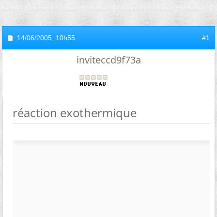
14/06/2005,
10h55
#1
inviteccd9f73a
réaction exothermique