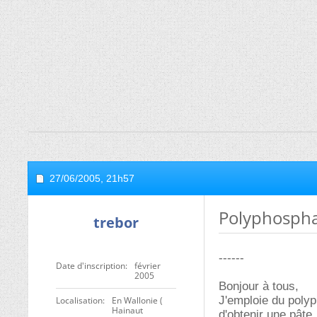
27/06/2005,
21h57
Polyphospha
trebor
------
Date d'inscription
février
2005
Bonjour à tous,
J'emploie du poly
Localisation
En Wallonie (
Hainaut
d'obtenir une pâte