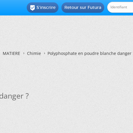
S'inscrire
Retour sur Futura

MATIERE
Chimie
Polyphosphate en poudre blanche danger 
danger ?