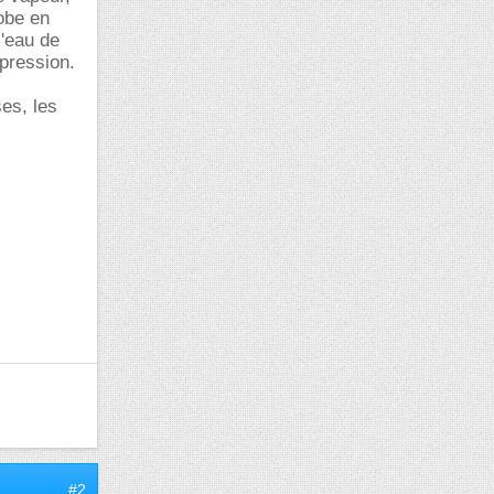
obe en
l'eau de
 pression.
es, les
#2