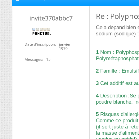
Re : Polyph
invite370abbc7
Cela depand bien 
sodium (sodique)
Date d'inscription
janvier
1970
1
Nom : Polyphosph
Polymétaphosphat
Messages
15
2
Famille : Emulsifi
3
Cet additif est a
4
Description :Se 
poudre blanche, in
5
Risques d'allergie
Comme ce produit e
(il sert juste à re
la masse d'alimen