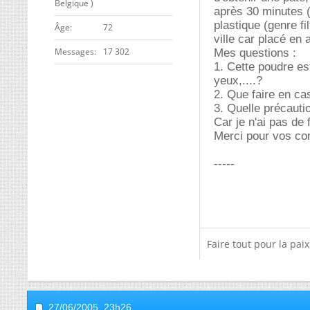
Belgique )
après 30 minutes 
plastique (genre fi
ge
72
ville car placé en
Messages
17 302
Mes questions :
1. Cette poudre es
yeux,....?
2. Que faire en ca
3. Quelle précautio
Car je n'ai pas de 
Merci pour vos con
-----
Faire tout pour la pai
27/06/2005,
23h26