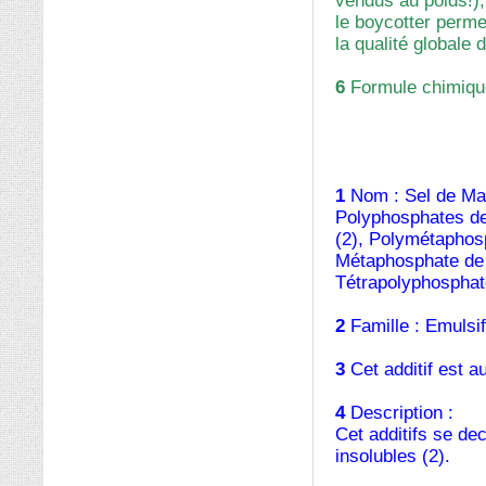
vendus au poids!),
le boycotter perme
la qualité globale 
6
Formule chimiqu
1
Nom : Sel de Mad
Polyphosphates de
(2), Polymétaphos
Métaphosphate de 
Tétrapolyphosphat
2
Famille : Emulsifi
3
Cet additif est a
4
Description :
Cet additifs se de
insolubles (2).