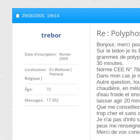
29/06/2005,
19h14
Re : Polyph
trebor
Bonjour, merci pou
Sur le bidon je l
Date d'inscription
février
grammes de polyph
2005
30 minutes.
Norme CEE N° 78/6
Localisation
En Wallonie (
Hainaut
Dans mon cas je ne 
Belgique )
Autre question, tou
chaudière, en méla
ge
72
d'eau froide et en
Messages
17 302
laisser agir 20 min
Que me conseillez
trop cher et sans 
Je n'ai pas d'info 
peux me renseigner
Merci de vos conse