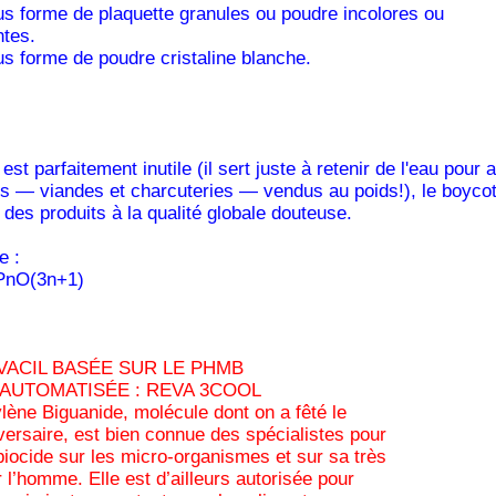
s forme de plaquette granules ou poudre incolores ou
ntes.
s forme de poudre cristaline blanche.
t parfaitement inutile (il sert juste à retenir de l'eau pour
ts — viandes et charcuteries — vendus au poids!), le boyco
 des produits à la qualité globale douteuse.
e :
)PnO(3n+1)
VACIL BASÉE SUR LE PHMB
 AUTOMATISÉE : REVA 3COOL
ène Biguanide, molécule dont on a fêté le
ersaire, est bien connue des spécialistes pour
biocide sur les micro-organismes et sur sa très
r l’homme. Elle est d’ailleurs autorisée pour