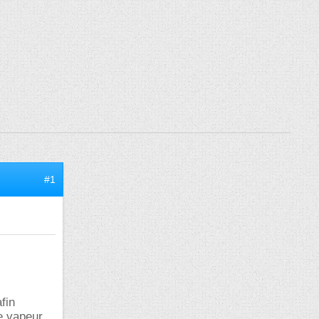
#1
fin
e vapeur,