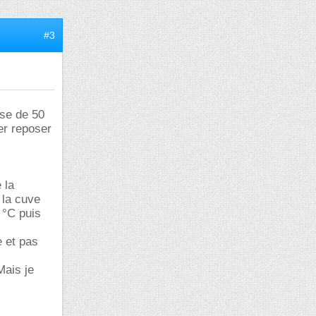
#3
ose de 50
er reposer
 la
 la cuve
 °C puis
 et pas
Mais je