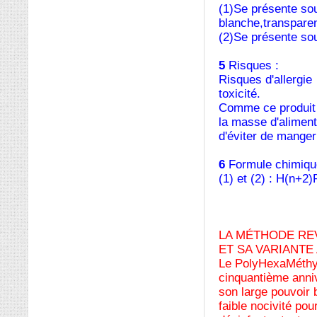
(1)Se présente sou
blanche,transpare
(2)Se présente sou
5
Risques :
Risques d'allergie
toxicité.
Comme ce produit es
la masse d'alimen
d'éviter de manger
6
Formule chimiqu
(1) et (2) : H(n+2
LA MÉTHODE RE
ET SA VARIANTE
Le PolyHexaMéthyl
cinquantième anniv
son large pouvoir 
faible nocivité pou