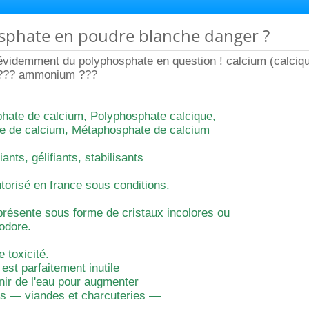
osphate en poudre blanche danger ?
évidemment du polyphosphate en question ! calcium (calciq
 ??? ammonium ???
ate de calcium, Polyphosphate calcique,
e de calcium, Métaphosphate de calcium
ants, gélifiants, stabilisants
utorisé en france sous conditions.
présente sous forme de cristaux incolores ou
odore.
 toxicité.
st parfaitement inutile
tenir de l'eau pour augmenter
ts — viandes et charcuteries —