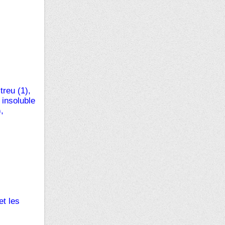
reu (1),
insoluble
,
et les