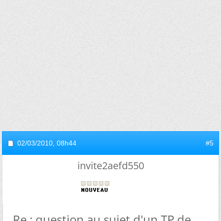
02/03/2010,
08h44
#5
invite2aefd550
Re : question au sujet d'un TP de