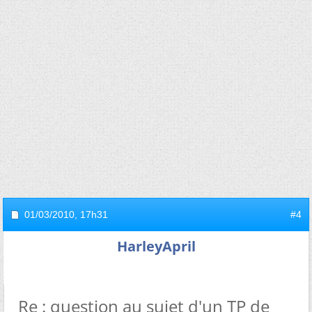
01/03/2010,
17h31
#4
HarleyApril
Re : question au sujet d'un TP de