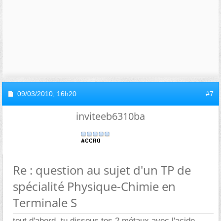
09/03/2010,
16h20
#7
inviteeb6310ba
Re : question au sujet d'un TP de
spécialité Physique-Chimie en
Terminale S
tout d'abord, tu dissous tes 2 métaux avec l'acide