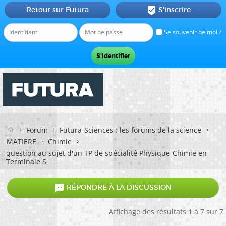
Retour sur Futura
S'inscrire

Se souvenir de moi ?
Forum
Futura-Sciences : les forums de la science
MATIERE
Chimie
question au sujet d'un TP de spécialité Physique-Chimie en
Terminale S

RÉPONDRE À LA DISCUSSION
Affichage des résultats 1 à 7 sur 7