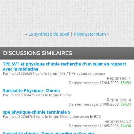
«
La synthèse de taxol
|
Polyquaternium
»
DISCUSSIONS SIMILAIRES
TPE SVT et physique chimie recherche d'un sujet en rapport
avec la médecine
Par invite192efa84 dans le forum TPE / TIPE et autres travaux
Réponses:
1
Dernier message:
12/04/2009,
15h54
Spécialité Physique -Chimie
Par invitee93ed471 dans le forum Chimie
Réponses:
4
Dernier message:
04/09/2008,
09h24
spe physique-chimie terminale S
Par invite802bd7e3 dans le forum Orientation avant le BAC
Réponses:
32
Dernier message:
11/05/2008,
14h38
Spécialité chimie - Degré alcoolique d'un vin