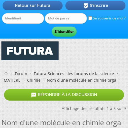
Retour sur Futura
S'inscrire

Se souvenir de moi ?
Forum
Futura-Sciences : les forums de la science
MATIERE
Chimie
Nom d'une molécule en chimie orga

RÉPONDRE À LA DISCUSSION
Affichage des résultats 1 à 5 sur 5
Nom d'une molécule en chimie orga