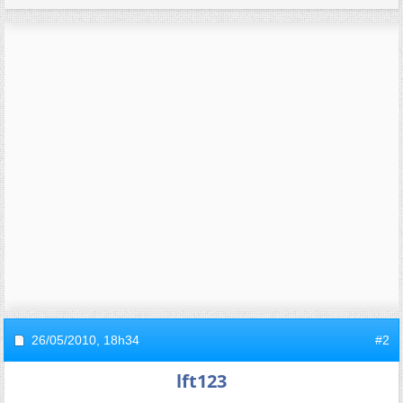
26/05/2010,
18h34
#2
lft123