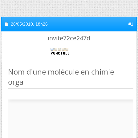
26/05/2010,
18h26
#1
invite72ce247d
Nom d'une molécule en chimie
orga