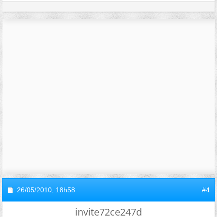
26/05/2010,
18h58
#4
invite72ce247d