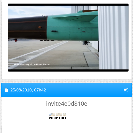
25/08/2010,
07h42
#5
invite4e0d810e