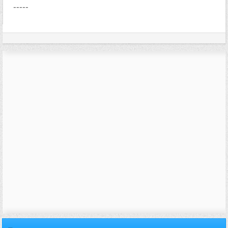
-----