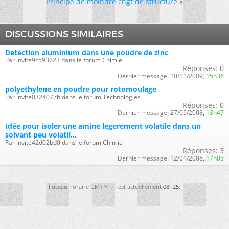
Principe de moindre chgt de structure
»
DISCUSSIONS SIMILAIRES
Detection aluminium dans une poudre de zinc
Par invite9c593723 dans le forum Chimie
Réponses:
0
Dernier message:
10/11/2009,
15h36
polyethylene en poudre pour rotomoulage
Par invite0324077b dans le forum Technologies
Réponses:
0
Dernier message:
27/05/2008,
13h47
Idée pour isoler une amine legerement volatile dans un
solvant peu volatil...
Par invite42d02bd0 dans le forum Chimie
Réponses:
3
Dernier message:
12/01/2008,
17h05
Fuseau horaire GMT +1. Il est actuellement
08h25
.