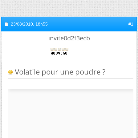
23/08/2010,
18h55
#1
invite0d2f3ecb
Volatile pour une poudre ?