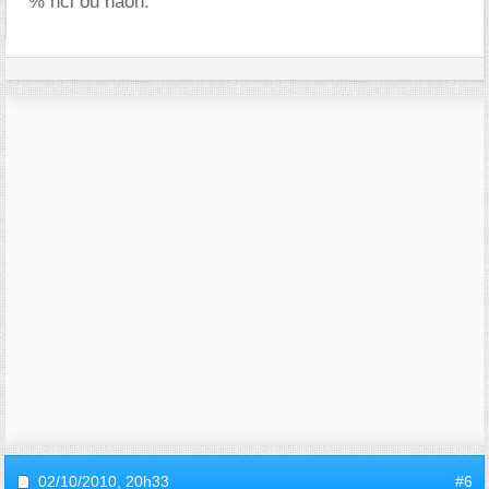
% hcl ou naoh.
02/10/2010,
20h33
#6