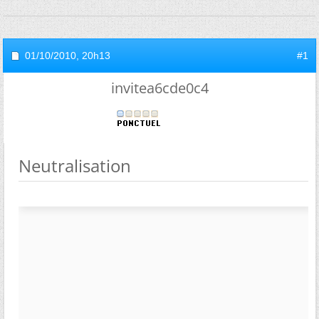
01/10/2010,
20h13
#1
invitea6cde0c4
Neutralisation