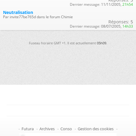
Dernier message:
11/11/2005,
21h54
Neutralisation
Par invite77be765d dans le forum Chimie
Réponses:
5
Dernier message:
08/07/2005,
14h33
Fuseau horaire GMT +1. Il est actuellement
05h09
.
-
Futura
-
Archives
-
Conso
-
Gestion des cookies
-