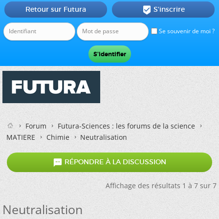
Retour sur Futura
S'inscrire

Se souvenir de moi ?
Forum
Futura-Sciences : les forums de la science
MATIERE
Chimie
Neutralisation

RÉPONDRE À LA DISCUSSION
Affichage des résultats 1 à 7 sur 7
Neutralisation