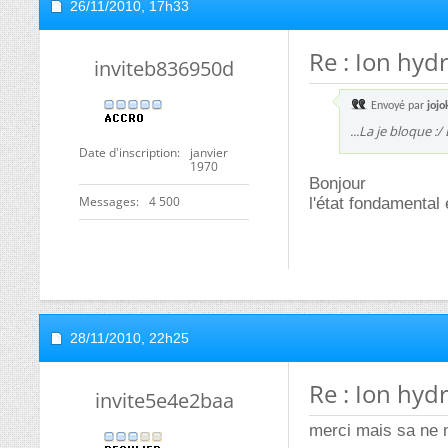
26/11/2010,
17h33
Re : Ion hyd
inviteb836950d
Envoyé par
jojo
...La je bloque :
Date d'inscription
janvier
1970
Bonjour
Messages
4 500
l'état fondamental 
28/11/2010,
22h25
Re : Ion hyd
invite5e4e2baa
merci mais sa ne 