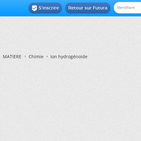
S'inscrire
Retour sur Futura

MATIERE
Chimie
Ion hydrogénoide