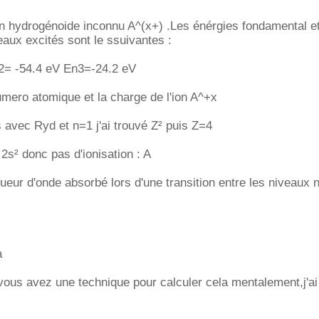
on hydrogénoide inconnu A^(x+) .Les énérgies fondamental e
aux excités sont le ssuivantes :
2= -54.4 eV En3=-24.2 eV
umero atomique et la charge de l'ion A^+x
is avec Ryd et n=1 j'ai trouvé Z² puis Z=4
² 2s² donc pas d'ionisation : A
gueur d'onde absorbé lors d'une transition entre les niveaux n
a
ous avez une technique pour calculer cela mentalement,j'ai