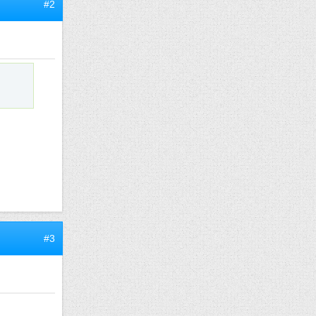
#2
#3