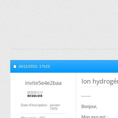
26/11/2010,
17h23
Ion hydrogé
invite5e4e2baa
------
Date d'inscription
janvier
Bonjour,
1970
Mon exo est :
Messages
157