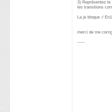
3) Représentez le 
les transitions co
La je bloque :/ En
merci de me corrig
-----