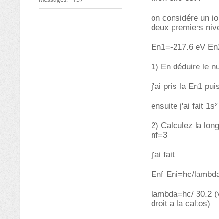
on considére un i
deux premiers nive
En1=-217.6 eV En
1) En déduire le n
j'ai pris la En1 pu
ensuite j'ai fait 1s
2) Calculez la lon
nf=3
j'ai fait
Enf-Eni=hc/lambd
lambda=hc/ 30.2 (v
droit a la caltos)