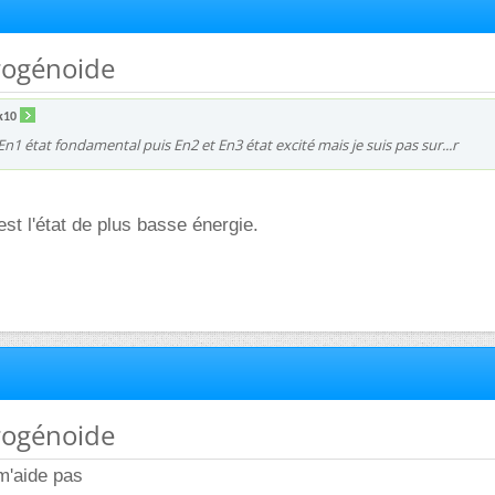
rogénoide
k10
/ En1 état fondamental puis En2 et En3 état excité mais je suis pas sur...r
est l'état de plus basse énergie.
rogénoide
m'aide pas