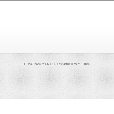
Fuseau horaire GMT +1. Il est actuellement
16h04
.