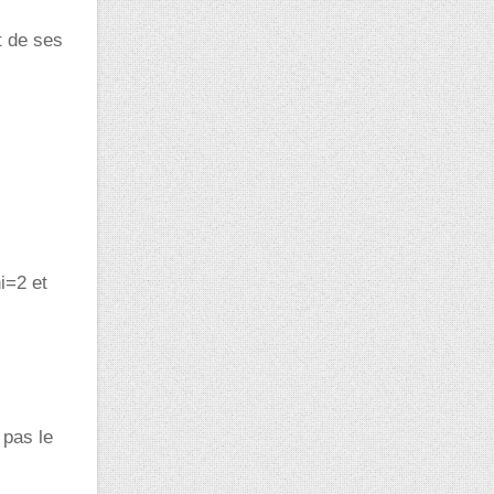
t de ses
i=2 et
 pas le