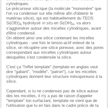
cylindriques.
Le précurseur silicique (la molécule "monomère" que
l'on va condenser sur elle même afin d'obtenir le
matériau silice), qui est habituellement du TEOS
in situ
Si(OEt)
hydrolysé
en Si(OH)
, va alors
4
4
s'agglomérer autour des micelles cylindriques, avant
d'être condensé.
On obtient ainsi une silice contenant les micelles
cylindriques : une fois le tensio-actif enlevé de la
silice, on récupère une silice poreuse, avec des pores
correspondant aux micelles cylindriques autour
desquelles s'est condensée la silice.
C'est ça "l'effet template" (template en anglais veut
dire "gabarit", "modèle", "patron"), car les micelles
cylindriques donnent leur structure mésoporeuse à la
silice.
Cependant, si tu ne condenses pas de silice autour
des tes micelles, il n'y a pas de raison d'appeler
"template" ton surfactant, template ne vient que de
l'utilisation que tu en fais dans le cadre précis de ta