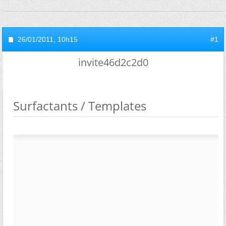
26/01/2011,
10h15
#1
invite46d2c2d0
Surfactants / Templates