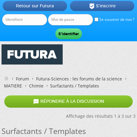
Retour sur Futura
S'inscrire

Se souvenir de moi ?
Forum
Futura-Sciences : les forums de la science
MATIERE
Chimie
Surfactants / Templates

RÉPONDRE À LA DISCUSSION
Affichage des résultats 1 à 3 sur 3
Surfactants / Templates