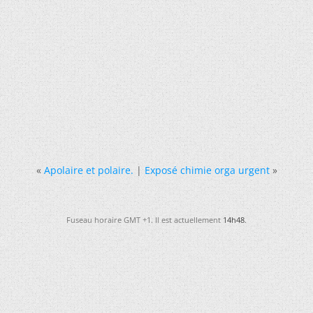
«
Apolaire et polaire.
|
Exposé chimie orga urgent
»
Fuseau horaire GMT +1. Il est actuellement
14h48
.