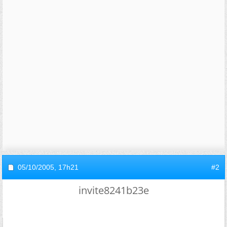
05/10/2005,
17h21
#2
invite8241b23e