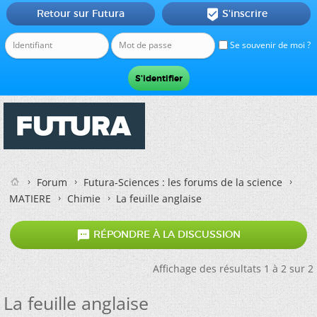
Retour sur Futura
S'inscrire

Se souvenir de moi ?
Forum
Futura-Sciences : les forums de la science
MATIERE
Chimie
La feuille anglaise

RÉPONDRE À LA DISCUSSION
Affichage des résultats 1 à 2 sur 2
La feuille anglaise