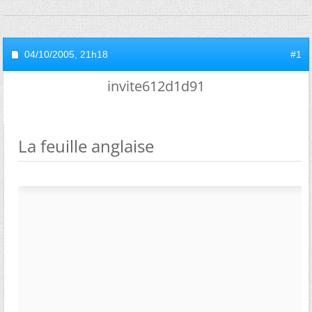
04/10/2005,
21h18
#1
invite612d1d91
La feuille anglaise