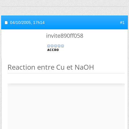
04/10/2005,
17h14
#1
invite890ff058
Reaction entre Cu et NaOH