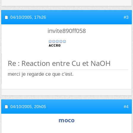
04/10/2005,
17h26
#3
invite890ff058
Re : Reaction entre Cu et NaOH
merci je regarde ce que c'est.
04/10/2005,
20h05
#4
moco