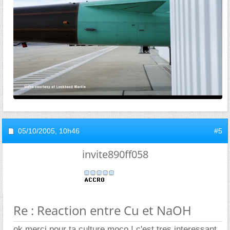
05/10/2005,
10h46
#5
invite890ff058
Re : Reaction entre Cu et NaOH
ok merci pour ta culture moco ! c'est tres interessant.