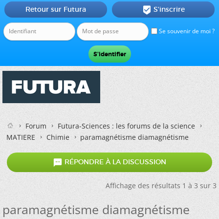
Retour sur Futura
S'inscrire

Se souvenir de moi ?
Forum
Futura-Sciences : les forums de la science
MATIERE
Chimie
paramagnétisme diamagnétisme

RÉPONDRE À LA DISCUSSION
Affichage des résultats 1 à 3 sur 3
paramagnétisme diamagnétisme