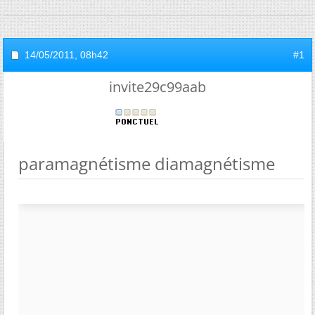
14/05/2011,
08h42
#1
invite29c99aab
paramagnétisme diamagnétisme