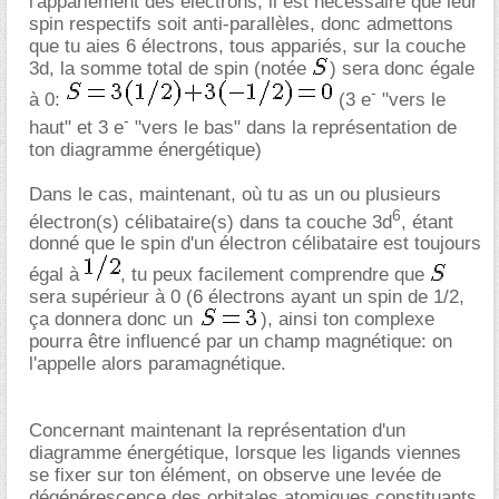
l'appariement des électrons, il est nécessaire que leur
spin respectifs soit anti-parallèles, donc admettons
que tu aies 6 électrons, tous appariés, sur la couche
3d, la somme total de spin (notée
) sera donc égale
-
à 0:
(3 e
"vers le
-
haut" et 3 e
"vers le bas" dans la représentation de
ton diagramme énergétique)
Dans le cas, maintenant, où tu as un ou plusieurs
6
électron(s) célibataire(s) dans ta couche 3d
, étant
donné que le spin d'un électron célibataire est toujours
égal à
, tu peux facilement comprendre que
sera supérieur à 0 (6 électrons ayant un spin de 1/2,
ça donnera donc un
), ainsi ton complexe
pourra être influencé par un champ magnétique: on
l'appelle alors paramagnétique.
Concernant maintenant la représentation d'un
diagramme énergétique, lorsque les ligands viennes
se fixer sur ton élément, on observe une levée de
dégénérescence des orbitales atomiques constituants